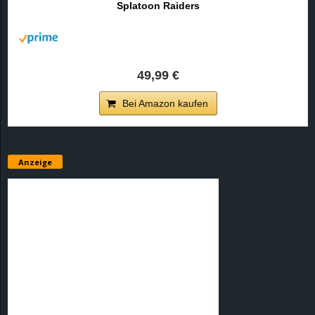
Splatoon Raiders
r
B
l
49,99 €
o
Bei Amazon kaufen
g
!
Anzeige