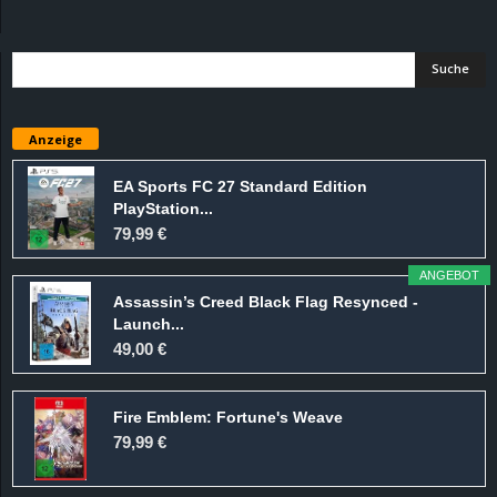
d
e
–
Anzeige
E
EA Sports FC 27 Standard Edition
PlayStation...
i
79,99 €
n
ANGEBOT
Assassin’s Creed Black Flag Resynced -
a
Launch...
49,00 €
u
Fire Emblem: Fortune's Weave
s
79,99 €
g