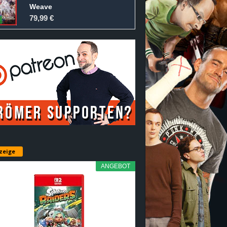
Weave
79,99 €
zeige
ANGEBOT