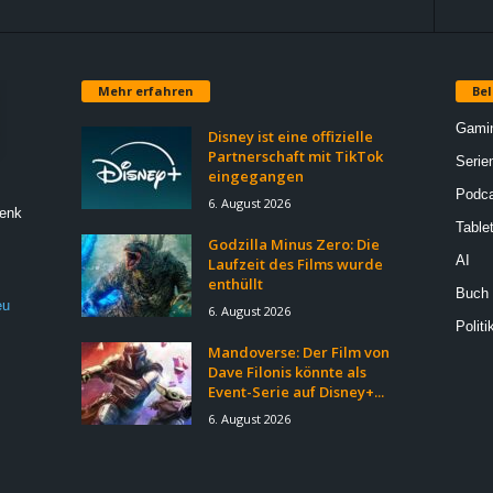
Mehr erfahren
Bel
Gami
Disney ist eine offizielle
Partnerschaft mit TikTok
Serie
eingegangen
Podca
6. August 2026
Denk
Table
Godzilla Minus Zero: Die
AI
Laufzeit des Films wurde
enthüllt
Buch
eu
6. August 2026
Politi
Mandoverse: Der Film von
Dave Filonis könnte als
Event-Serie auf Disney+...
6. August 2026