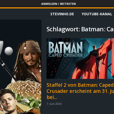
ANMELDEN / BEITRETEN
STEVINHO.DE
YOUTUBE-KANAL
S
t
Schlagwort: Batman: C
e
v
i
n
h
Staffel 2 von Batman: Caped
Crusader erscheint am 31. Ju
o
bei...
.
7. Juni 2026