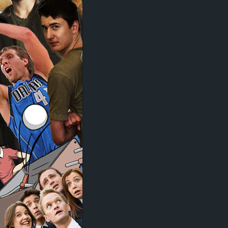
d
e
–
E
i
n
a
u
s
g
e