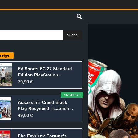
E
zeige
EA Sports FC 27 Standard
Edition PlayStation...
79,99 €
ANGEBOT
Assassin’s Creed Black
Flag Resynced - Launch...
49,00 €
Fire Emblem: Fortune's