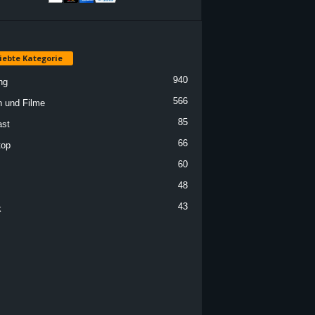
iebte Kategorie
940
ng
566
n und Filme
85
st
66
top
60
48
43
k