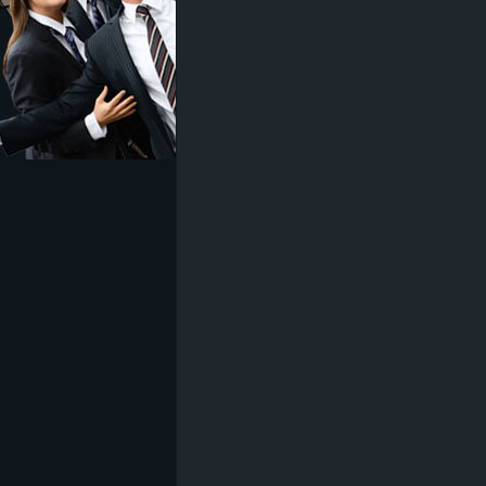
z
e
i
c
h
n
e
t
e
r