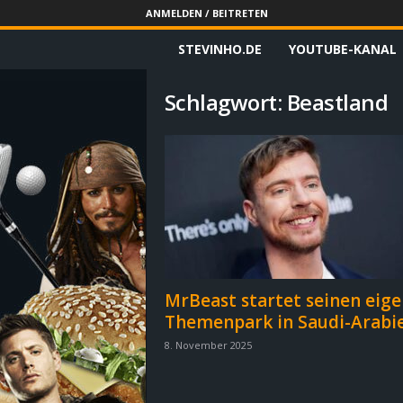
ANMELDEN / BEITRETEN
STEVINHO.DE
YOUTUBE-KANAL
S
t
Schlagwort: Beastland
e
v
i
n
h
MrBeast startet seinen eig
Themenpark in Saudi-Arabi
o
8. November 2025
.