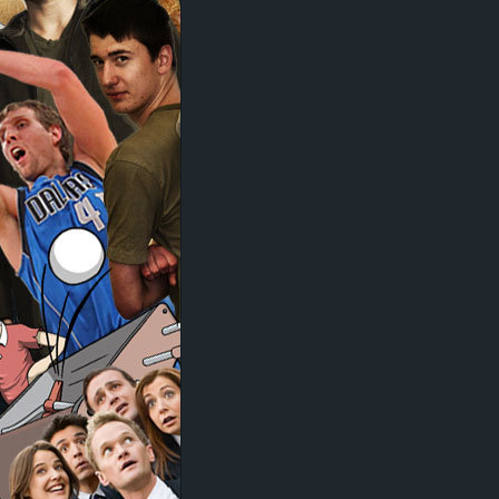
d
e
–
E
i
n
a
u
s
g
e