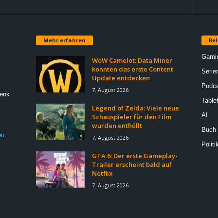
Mehr erfahren
Bel
Gami
WoW Camelot: Data Miner
konnten das erste Content
Serie
Update entdecken
Podca
7. August 2026
Denk
Table
Legend of Zelda: Viele neue
AI
Schauspieler für den Film
wurden enthüllt
Buch
eu
7. August 2026
Politi
GTA 6: Der erste Gameplay-
Trailer erscheint bald auf
Netflix
7. August 2026