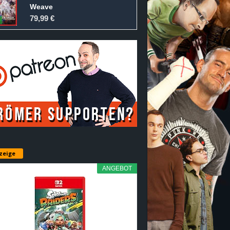
Weave
79,99 €
zeige
ANGEBOT