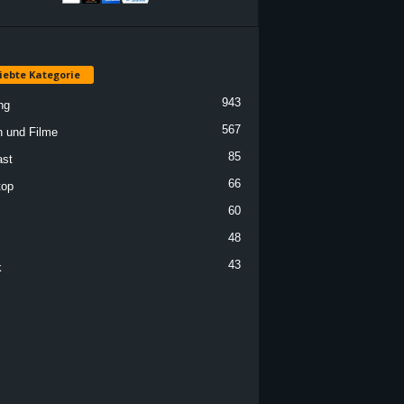
iebte Kategorie
943
ng
567
n und Filme
85
st
66
top
60
48
43
k