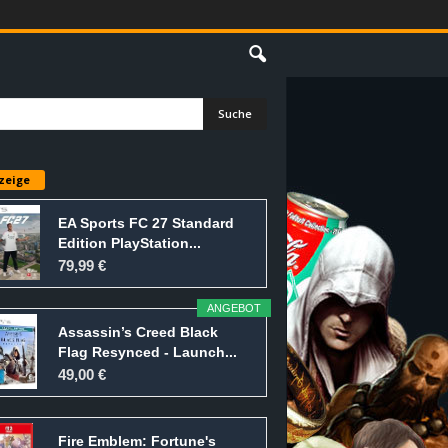
E
zeige
EA Sports FC 27 Standard
Edition PlayStation...
79,99 €
ANGEBOT
Assassin’s Creed Black
Flag Resynced - Launch...
49,00 €
Fire Emblem: Fortune's