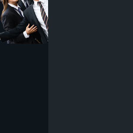
z
e
i
c
h
n
e
t
e
r