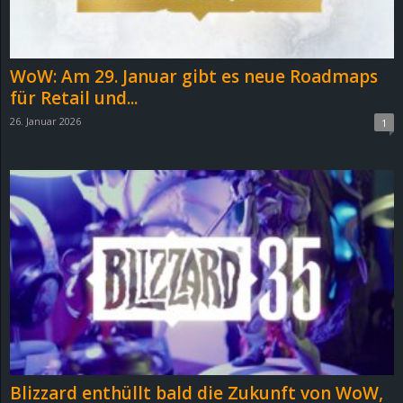
r
B
WoW: Am 29. Januar gibt es neue Roadmaps
l
für Retail und...
26. Januar 2026
1
o
g
!
Blizzard enthüllt bald die Zukunft von WoW,