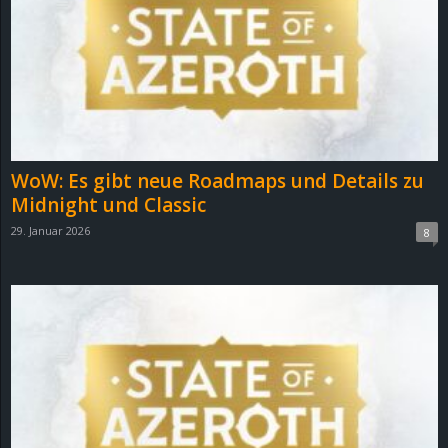
e
z
e
i
WoW: Es gibt neue Roadmaps und Details zu
c
Midnight und Classic
29. Januar 2026
8
h
n
e
t
e