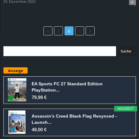
25. Dezember 2025
0
5
6
7
Anzeige
EA Sports FC 27 Standard Edition
PlayStation...
79,99 €
ANGEBOT
Assassin’s Creed Black Flag Resynced -
Launch...
49,00 €