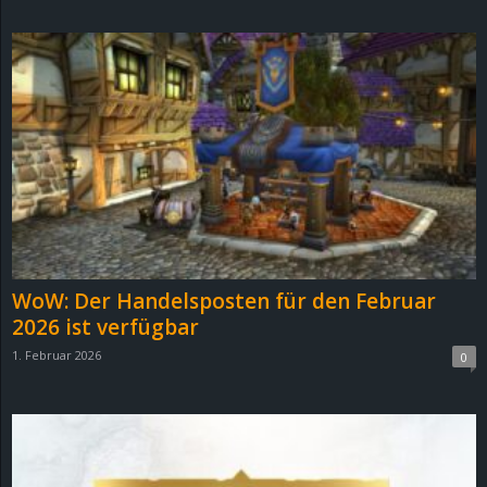
d
e
–
E
i
n
WoW: Der Handelsposten für den Februar
a
2026 ist verfügbar
1. Februar 2026
0
u
s
g