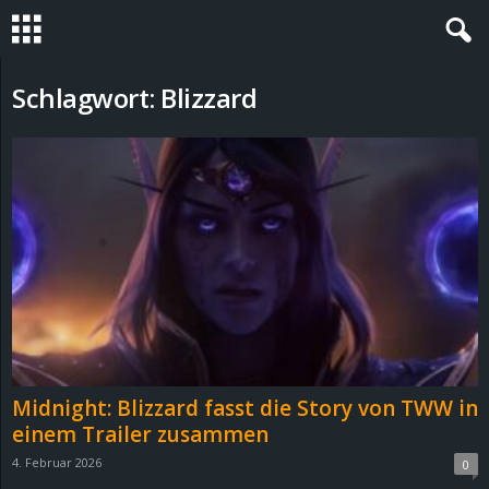
S
Schlagwort: Blizzard
t
e
v
i
n
h
Midnight: Blizzard fasst die Story von TWW in
o
einem Trailer zusammen
4. Februar 2026
0
.