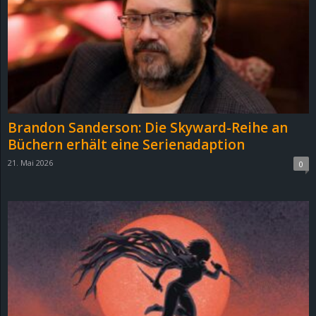
e
z
e
i
Brandon Sanderson: Die Skyward-Reihe an
c
Büchern erhält eine Serienadaption
21. Mai 2026
0
h
n
e
t
e