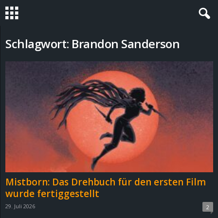
S
Schlagwort: Brandon Sanderson
t
e
v
i
n
h
Mistborn: Das Drehbuch für den ersten Film
o
wurde fertiggestellt
29. Juli 2026
2
.