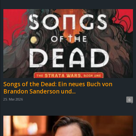
d
e
–
E
i
n
Songs of the Dead: Ein neues Buch von
a
Brandon Sanderson und...
25. Mai 2026
0
u
s
g