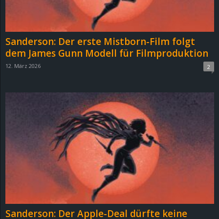
r
B
Sanderson: Der erste Mistborn-Film folgt
l
dem James Gunn Modell für Filmproduktion
12. März 2026
2
o
g
!
Sanderson: Der Apple-Deal dürfte keine