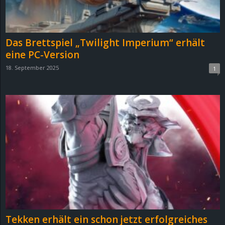
r
B
Das Brettspiel „Twilight Imperium“ erhält
l
eine PC-Version
18. September 2025
1
o
g
!
Tekken erhält ein schon jetzt erfolgreiches