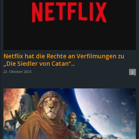
e
z
e
i
Netflix hat die Rechte an Verfilmungen zu
c
„Die Siedler von Catan“...
22. Oktober 2025
2
h
n
e
t
e