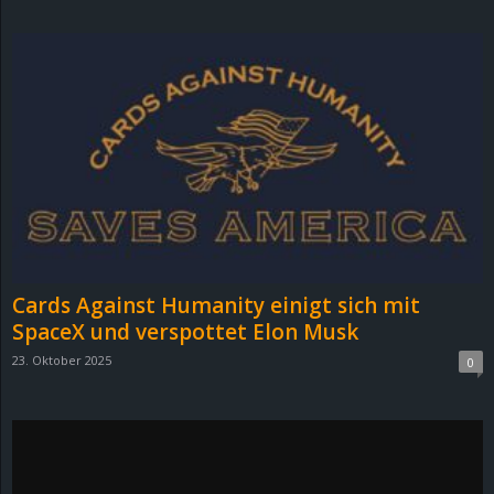
d
e
–
E
i
n
Cards Against Humanity einigt sich mit
a
SpaceX und verspottet Elon Musk
23. Oktober 2025
0
u
s
g