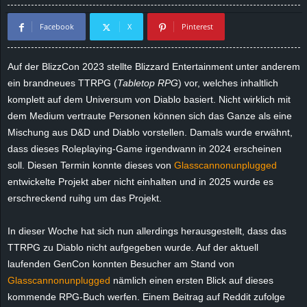
d
Facebook
X
Pinterest
e
Auf der BlizzCon 2023 stellte Blizzard Entertainment unter anderem
–
ein brandneues TTRPG (
Tabletop RPG
) vor, welches inhaltlich
komplett auf dem Universum von Diablo basiert. Nicht wirklich mit
E
dem Medium vertraute Personen können sich das Ganze als eine
Mischung aus D&D und Diablo vorstellen. Damals wurde erwähnt,
i
dass dieses Roleplaying-Game irgendwann in 2024 erscheinen
soll. Diesen Termin konnte dieses von
Glasscannonunplugged
n
entwickelte Projekt aber nicht einhalten und in 2025 wurde es
erschreckend ruihg um das Projekt.
a
u
In dieser Woche hat sich nun allerdings herausgestellt, dass das
TTRPG zu Diablo nicht aufgegeben wurde. Auf der aktuell
s
laufenden GenCon konnten Besucher am Stand von
Glasscannonunplugged
nämlich einen ersten Blick auf dieses
g
kommende RPG-Buch werfen. Einem Beitrag auf Reddit zufolge