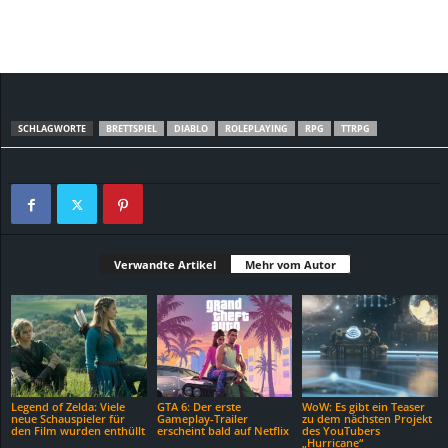
SCHLAGWORTE
BRETTSPIEL
DIABLO
ROLEPLAYING
RPG
TTRPG
Verwandte Artikel
Mehr vom Autor
Legend of Zelda: Viele
GTA 6: Der erste
WoW: Es gibt ein Teaser
neue Schauspieler für
Gameplay-Trailer
zu dem nächsten Projekt
den Film wurden enthüllt
erscheint bald auf Netflix
des YouTubers
„Hurricane“