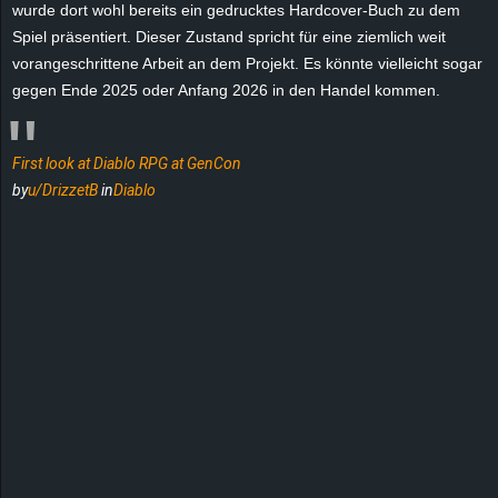
wurde dort wohl bereits ein gedrucktes Hardcover-Buch zu dem
e
Spiel präsentiert. Dieser Zustand spricht für eine ziemlich weit
vorangeschrittene Arbeit an dem Projekt. Es könnte vielleicht sogar
z
gegen Ende 2025 oder Anfang 2026 in den Handel kommen.
e
First look at Diablo RPG at GenCon
i
by
u/DrizzetB
in
Diablo
c
h
n
e
t
e