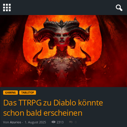
S
t
e
v
i
n
GAMING
TABLETOP
h
Das TTRPG zu Diablo könnte
schon bald erscheinen
o
.
Von
Azurios
-
1. August 2025
2313
0