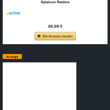
Splatoon Raiders
r
B
l
49,99 €
o
Bei Amazon kaufen
g
!
Anzeige