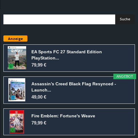
d
e
–
Anzeige
E
EA Sports FC 27 Standard Edition
PlayStation...
i
79,99 €
n
ANGEBOT
Assassin’s Creed Black Flag Resynced -
a
Launch...
49,00 €
u
Fire Emblem: Fortune's Weave
s
79,99 €
g