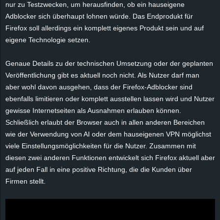
nur zu Testzwecken, um herausfinden, ob ein hauseigene
e
Adblocker sich überhaupt lohnen würde. Das Endprodukt für
Firefox soll allerdings ein komplett eigenes Produkt sein und auf
z
eigene Technologie setzen.
e
Genaue Details zu der technischen Umsetzung oder der geplanten
i
Veröffentlichung gibt es aktuell noch nicht. Als Nutzer darf man
aber wohl davon ausgehen, dass der Firefox-Adblocker sind
c
ebenfalls limitieren oder komplett ausstellen lassen wird und Nutzer
gewisse Internetseiten als Ausnahmen erlauben können.
h
Schließlich erlaubt der Browser auch in allen anderen Bereichen
wie der Verwendung von AI oder dem hauseigenen VPN möglichst
n
viele Einstellungsmöglichkeiten für die Nutzer. Zusammen mit
diesen zwei anderen Funktionen entwickelt sich Firefox aktuell aber
e
auf jeden Fall in eine positive Richtung, die die Kunden über
Firmen stellt.
t
e