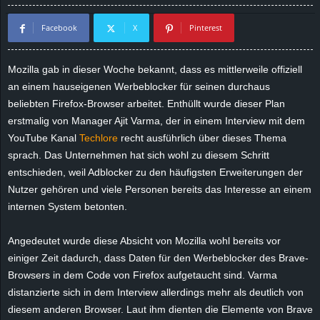
d
Facebook
X
Pinterest
e
Mozilla gab in dieser Woche bekannt, dass es mittlerweile offiziell
–
an einem hauseigenen Werbeblocker für seinen durchaus
beliebten Firefox-Browser arbeitet. Enthüllt wurde dieser Plan
E
erstmalig von Manager Ajit Varma, der in einem Interview mit dem
YouTube Kanal
Techlore
recht ausführlich über dieses Thema
i
sprach. Das Unternehmen hat sich wohl zu diesem Schritt
entschieden, weil Adblocker zu den häufigsten Erweiterungen der
n
Nutzer gehören und viele Personen bereits das Interesse an einem
internen System betonten.
a
u
Angedeutet wurde diese Absicht von Mozilla wohl bereits vor
einiger Zeit dadurch, dass Daten für den Werbeblocker des Brave-
s
Browsers in dem Code von Firefox aufgetaucht sind. Varma
distanzierte sich in dem Interview allerdings mehr als deutlich von
g
diesem anderen Browser. Laut ihm dienten die Elemente von Brave