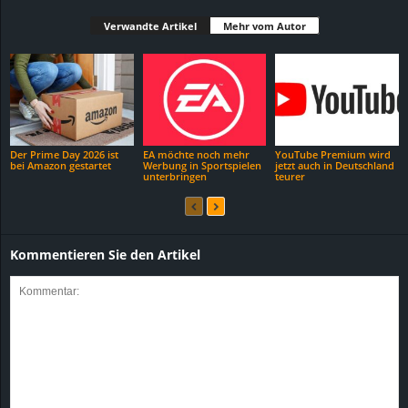
Verwandte Artikel
Mehr vom Autor
Der Prime Day 2026 ist
EA möchte noch mehr
YouTube Premium wird
bei Amazon gestartet
Werbung in Sportspielen
jetzt auch in Deutschland
unterbringen
teurer
Kommentieren Sie den Artikel