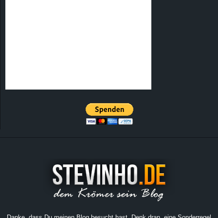
Danke, dass Du meinen Blog besucht hast. Denk dran, eine Sonderregel