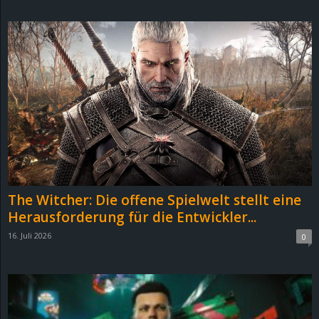
d
e
–
E
i
n
The Witcher: Die offene Spielwelt stellt eine
a
Herausforderung für die Entwickler...
16. Juli 2026
0
u
s
g