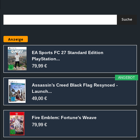
d
e
–
Anzeige
E
EA Sports FC 27 Standard Edition
PlayStation...
i
79,99 €
n
ANGEBOT
Assassin’s Creed Black Flag Resynced -
a
Launch...
49,00 €
u
Fire Emblem: Fortune's Weave
s
79,99 €
g