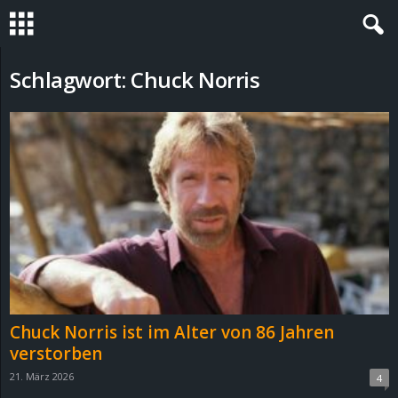
S
Schlagwort: Chuck Norris
t
e
v
i
n
h
Chuck Norris ist im Alter von 86 Jahren
o
verstorben
21. März 2026
4
.