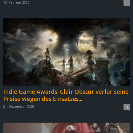
13. Februar 2026
1
d
e
–
E
i
n
a
Indie Game Awards: Clair Obscur verlor seine
Preise wegen des Einsatzes...
u
21. Dezember 2025
5
s
g