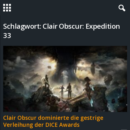
S
Schlagwort: Clair Obscur: Expedition
33
t
e
v
i
n
h
o
Clair Obscur dominierte die gestrige
Verleihung der DICE Awards
.