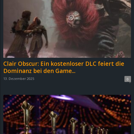
e
z
e
i
c
Clair Obscur: Ein kostenloser DLC feiert die
Dominanz bei den Game...
h
13. Dezember 2025
0
n
e
t
e