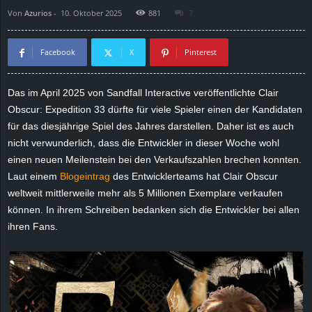
Von
Azurios
-
10. Oktober 2025
881
7
d
e
Facebook
X
Pinterest
–
Das im April 2025 von Sandfall Interactive veröffentlichte
Clair
Obscur: Expedition 33
dürfte für viele Spieler einen der Kandidaten
E
für das diesjährige Spiel des Jahres darstellen. Daher ist es auch
i
nicht verwunderlich, dass die Entwickler in dieser Woche wohl
einen neuen Meilenstein bei den Verkaufszahlen brechen konnten.
n
Laut einem
Blogeintrag
des Entwicklerteams hat Clair Obscur
weltweit mittlerweile mehr als 5 Millionen Exemplare verkaufen
a
können. In ihrem Schreiben bedanken sich die Entwickler bei allen
ihren Fans.
u
s
g