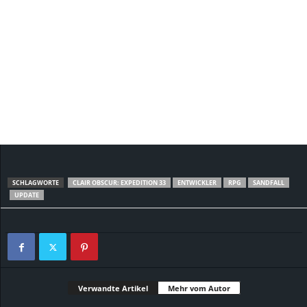
SCHLAGWORTE
CLAIR OBSCUR: EXPEDITION 33
ENTWICKLER
RPG
SANDFALL
UPDATE
Verwandte Artikel
Mehr vom Autor