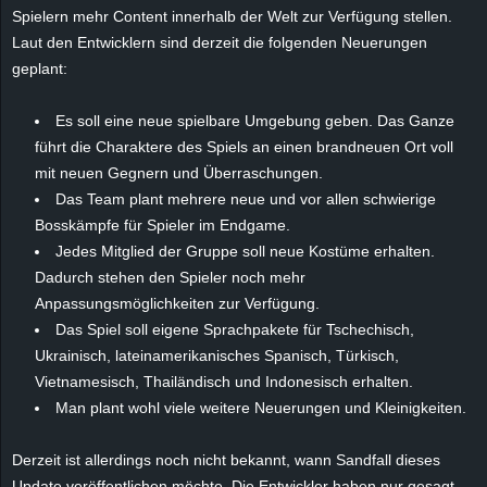
r
Spielern mehr Content innerhalb der Welt zur Verfügung stellen.
Laut den Entwicklern sind derzeit die folgenden Neuerungen
B
geplant:
l
Es soll eine neue spielbare Umgebung geben. Das Ganze
führt die Charaktere des Spiels an einen brandneuen Ort voll
o
mit neuen Gegnern und Überraschungen.
Das Team plant mehrere neue und vor allen schwierige
g
Bosskämpfe für Spieler im Endgame.
!
Jedes Mitglied der Gruppe soll neue Kostüme erhalten.
Dadurch stehen den Spieler noch mehr
Anpassungsmöglichkeiten zur Verfügung.
Das Spiel soll eigene Sprachpakete für Tschechisch,
Ukrainisch, lateinamerikanisches Spanisch, Türkisch,
Vietnamesisch, Thailändisch und Indonesisch erhalten.
Man plant wohl viele weitere Neuerungen und Kleinigkeiten.
Derzeit ist allerdings noch nicht bekannt, wann Sandfall dieses
Update veröffentlichen möchte. Die Entwickler haben nur gesagt,