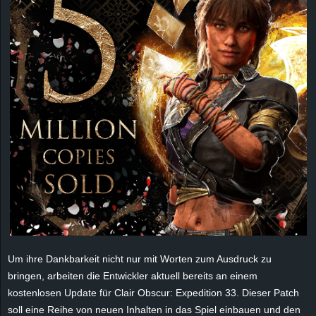
e
z
e
i
c
h
n
e
Um ihre Dankbarkeit nicht nur mit Worten zum Ausdruck zu
t
bringen, arbeiten die Entwickler aktuell bereits an einem
e
kostenlosen Update für
Clair Obscur: Expedition 33. Dieser Patch
soll eine Reihe von neuen Inhalten in das Spiel einbauen und den