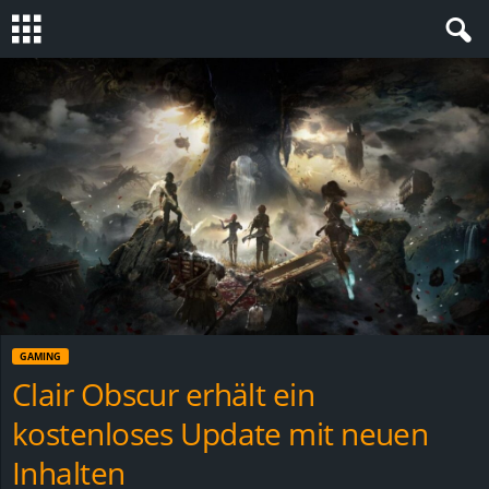
S
t
e
v
i
n
GAMING
h
Clair Obscur erhält ein
kostenloses Update mit neuen
o
Inhalten
.