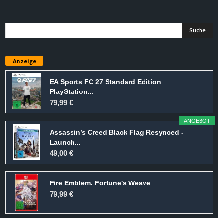
d
e
–
Anzeige
E
EA Sports FC 27 Standard Edition
PlayStation...
i
79,99 €
n
ANGEBOT
Assassin’s Creed Black Flag Resynced -
a
Launch...
49,00 €
u
Fire Emblem: Fortune's Weave
s
79,99 €
g