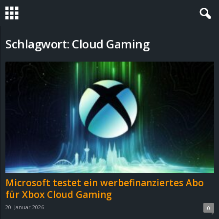
S
Schlagwort: Cloud Gaming
t
e
v
i
n
h
Microsoft testet ein werbefinanziertes Abo
o
für Xbox Cloud Gaming
20. Januar 2026
0
.