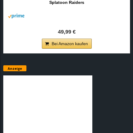
Splatoon Raiders
r
B
l
49,99 €
o
Bei Amazon kaufen
g
!
Anzeige