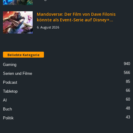
Mandoverse: Der Film von Dave Filonis
könnte als Event-Serie auf Disney+...
6. August 2026
Beliebte Kategorie
940
Gaming
566
Serien und Filme
85
Podcast
66
Tabletop
60
AI
48
Buch
43
Politik