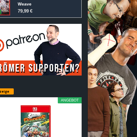
Weave
79,99 €
zeige
ANGEBOT