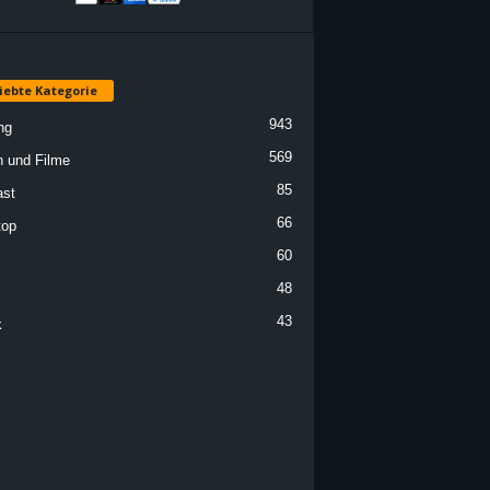
iebte Kategorie
943
ng
569
n und Filme
85
st
66
top
60
48
43
k