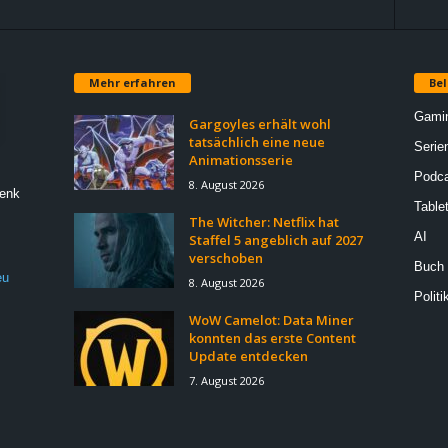
Mehr erfahren
Bel
Gami
Gargoyles erhält wohl
tatsächlich eine neue
Serie
Animationsserie
Podca
8. August 2026
Denk
Table
The Witcher: Netflix hat
AI
Staffel 5 angeblich auf 2027
verschoben
Buch
eu
8. August 2026
Politi
WoW Camelot: Data Miner
konnten das erste Content
Update entdecken
7. August 2026