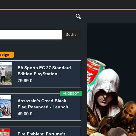
E
zeige
EA Sports FC 27 Standard
Edition PlayStation...
79,99 €
ANGEBOT
Assassin’s Creed Black
Flag Resynced - Launch...
49,00 €
Fire Emblem: Fortune's