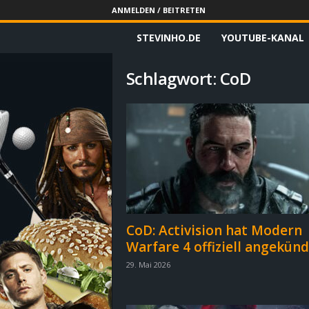
ANMELDEN / BEITRETEN
STEVINHO.DE
YOUTUBE-KANAL
S
t
Schlagwort: CoD
e
v
i
n
h
CoD: Activision hat Modern
Warfare 4 offiziell angekünd
o
29. Mai 2026
.