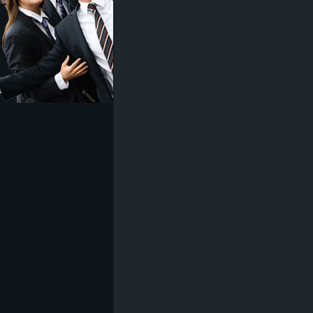
z
e
i
c
h
n
e
t
e
r