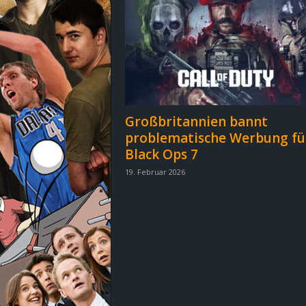
d
e
–
E
Großbritannien bannt
i
problematische Werbung fü
Black Ops 7
n
19. Februar 2026
a
u
s
g
e