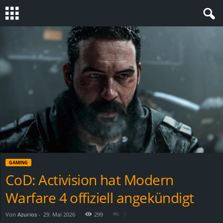
S
t
e
v
i
n
GAMING
h
CoD: Activision hat Modern
Warfare 4 offiziell angekündigt
o
.
Von
Azurios
-
29. Mai 2026
299
0