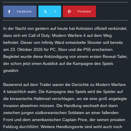
d
Facebook
X
Pinterest
e
In der Nacht von gestern auf heute hat Activision offiziell verkündet,
–
dass sich ein Call of Duty: Modern Warfare 4 auf dem Weg
befindet. Dieser von Infinity Ward entwickelte Shooter soll bereits
E
am 23. Oktober 2026 für PC, Xbox und die PS5 erscheinen.
Begleitet wurde diese Ankündigung von einem ersten Reveal-Tailer,
i
der schon jetzt einen Ausblick auf die Kampagne des Spiels
gewährt.
n
Basierend auf dem Trailer waren die Gerüchte zu Modern Warfare
a
4 tatsächlich wahr. Die Kampagne des Spiels wird die Spieler auf
u
die koreanische Halbinsel verschlagen, wo sie eine groß angelegte
Invasion abwehren müssen. Die Handlung wechselt dort dann
s
zwischen jungen südkoreanischen Soldaten an einer fallenden
Front und dem amerikanischen Captain Price, der seinen privaten
g
Feldzug durchführt. Weitere Handlungsorte sind wohl auch noch