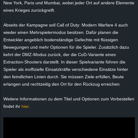
New York, Paris und Mumbai, wobei jeder Ort auf andere Elemente
e
eines Krieges zurückgreift.
z
Abseits der Kampagne soll Call of Duty: Modern Warfare 4 auch
wieder einen Mehrspielermodus besitzen. Dafür planen die
e
Entwickler angeblich bodenständige Gefechte mit flüssigen
i
Bewegungen und mehr Optionen für die Spieler. Zusätzlich dazu
kehrt der DMZ-Modus zurück, der die CoD-Variante eines
c
Extraction-Shooters darstellt. In dieser Spielvariante führen die
Spieler als inoffizielle Einsatzkräfte verschiedene Einsätze hinter
h
den feindlichen Linien durch. Sie müssen Ziele erfüllen, Beute
erlangen und rechtzeitig den Ort für den Rückzug erreichen.
n
Weitere Informationen zu dem Titel und Optionen zum Vorbestellen
e
findet ihr
hier
.
t
e