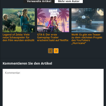
Verwandte Artikel
Mehr vom Autor
Legend of Zelda: Viele
GTA 6: Der erste
WoW: Es gibt ein Teaser
neue Schauspieler für
Gameplay-Trailer
zu dem nächsten Projekt
den Film wurden enthüllt
erscheint bald auf Netflix
des YouTubers
„Hurricane“
Kommentieren Sie den Artikel