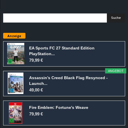
d
e
–
Anzeige
E
EA Sports FC 27 Standard Edition
PlayStation...
i
79,99 €
n
ANGEBOT
Assassin’s Creed Black Flag Resynced -
a
Launch...
49,00 €
u
Fire Emblem: Fortune's Weave
s
79,99 €
g