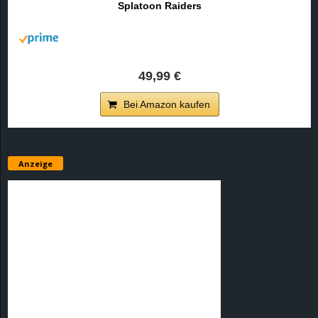
Splatoon Raiders
r
B
l
49,99 €
o
Bei Amazon kaufen
g
!
Anzeige