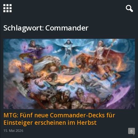
S
Schlagwort: Commander
t
e
v
i
n
h
MTG: Fünf neue Commander-Decks für
o
Einsteiger erscheinen im Herbst
15. Mai 2026
0
.