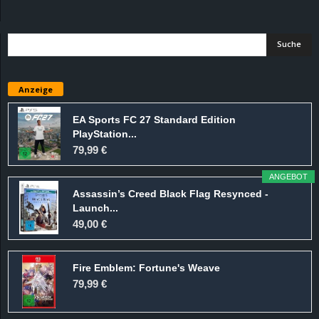
d
e
–
Anzeige
E
EA Sports FC 27 Standard Edition
PlayStation...
i
79,99 €
n
ANGEBOT
Assassin’s Creed Black Flag Resynced -
a
Launch...
49,00 €
u
Fire Emblem: Fortune's Weave
s
79,99 €
g