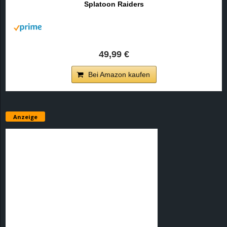
Splatoon Raiders
r
B
l
49,99 €
o
Bei Amazon kaufen
g
!
Anzeige