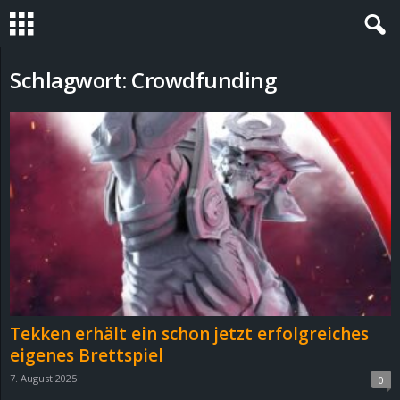
S
Schlagwort: Crowdfunding
t
e
v
i
n
h
Tekken erhält ein schon jetzt erfolgreiches
o
eigenes Brettspiel
7. August 2025
0
.