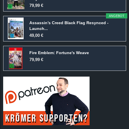
r
79,99 €
B
ANGEBOT
Assassin’s Creed Black Flag Resynced -
l
Launch...
49,00 €
o
Fire Emblem: Fortune's Weave
g
79,99 €
!