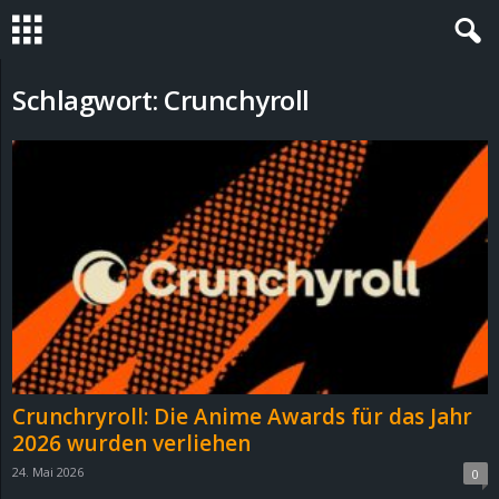
S
Schlagwort: Crunchyroll
t
e
v
i
n
h
Crunchryroll: Die Anime Awards für das Jahr
o
2026 wurden verliehen
24. Mai 2026
0
.