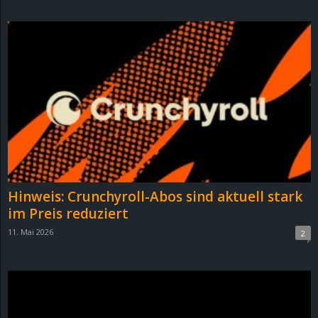
d
e
–
E
i
n
Hinweis: Crunchyroll-Abos sind aktuell stark
a
im Preis reduziert
11. Mai 2026
2
u
s
g