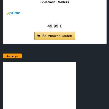
Splatoon Raiders
r
B
l
49,99 €
o
Bei Amazon kaufen
g
!
Anzeige