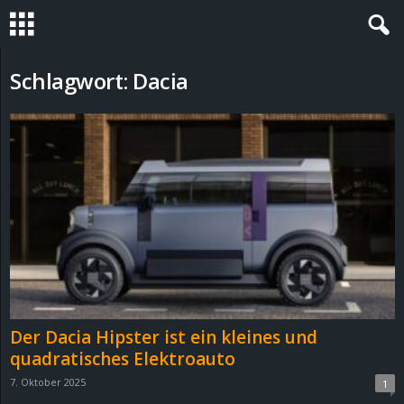
S
Schlagwort: Dacia
t
e
v
i
n
h
Der Dacia Hipster ist ein kleines und
o
quadratisches Elektroauto
7. Oktober 2025
1
.