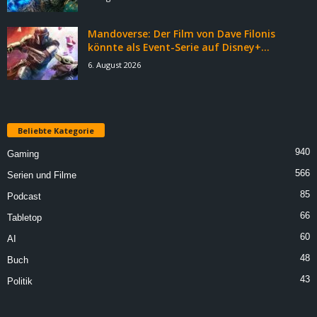
Mandoverse: Der Film von Dave Filonis
könnte als Event-Serie auf Disney+...
6. August 2026
Beliebte Kategorie
940
Gaming
566
Serien und Filme
85
Podcast
66
Tabletop
60
AI
48
Buch
43
Politik