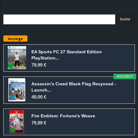
d
e
–
Anzeige
E
EA Sports FC 27 Standard Edition
PlayStation...
i
79,99 €
n
ANGEBOT
Assassin’s Creed Black Flag Resynced -
a
Launch...
49,00 €
u
Fire Emblem: Fortune's Weave
s
79,99 €
g