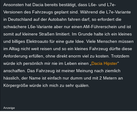
r
Ansonsten hat Dacia bereits bestätigt, dass L6e- und L7e-
Versionen des Fahrzeugs geplant sind. Während die L7e-Variante
B
in Deutschland auf der Autobahn fahren darf, so erfordert die
schwächere L6e-Variante aber nur einen AM-Führerschein und ist
l
somit auf kleinere Straßen limitiert. Im Grunde halte ich ein kleines
und billiges Elektroauto für eine gute Idee. Viele Menschen müssen
o
im Alltag nicht weit reisen und so ein kleines Fahrzeug dürfte diese
Anforderung erfüllen, ohne direkt enorm viel zu kosten. Trotzdem
g
würde ich persönlich mir nie im Leben einen „
Dacia Hipster
“
anschaffen. Das Fahrzeug ist meiner Meinung nach ziemlich
!
hässlich, der Name ist einfach nur dumm und mit 2 Metern an
Körpergröße würde ich mich zu sehr quälen.
Anzeige