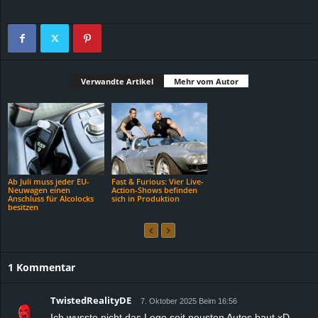
Verwandte Artikel
Mehr vom Autor
Ab Juli muss jeder EU-
Fast & Furious: Vier Live-
Neuwagen einen
Action-Shows befinden
Anschluss für Alcolocks
sich in Produktion
besitzen
1 Kommentar
TwistedRealityDE
7. Oktober 2025 Beim 16:56
Ich wusste nicht das Lego seit neusten Autos baut xD