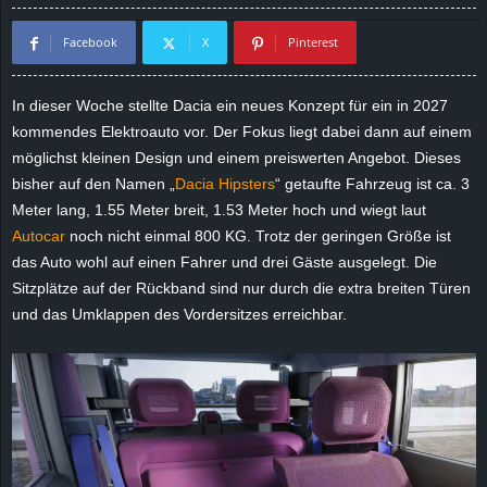
d
Facebook
X
Pinterest
e
In dieser Woche stellte Dacia ein neues Konzept für ein in 2027
–
kommendes Elektroauto vor. Der Fokus liegt dabei dann auf einem
möglichst kleinen Design und einem preiswerten Angebot. Dieses
E
bisher auf den Namen „
Dacia Hipsters
“ getaufte Fahrzeug ist ca. 3
Meter lang, 1.55 Meter breit, 1.53 Meter hoch und wiegt laut
i
Autocar
noch nicht einmal 800 KG. Trotz der geringen Größe ist
das Auto wohl auf einen Fahrer und drei Gäste ausgelegt. Die
n
Sitzplätze auf der Rückband sind nur durch die extra breiten Türen
und das Umklappen des Vordersitzes erreichbar.
a
u
s
g