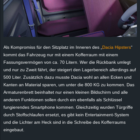
e
z
e
Als Kompromiss für den Sitzplatz im Inneren des „
Dacia Hipsters
“
i
kommt das Fahrzeug nur mit einem Kofferraum mit einem
c
Fassungsvermögen von ca. 70 Litern. Wer die Rückbank umlegt
und nur zu Zweit fährt, der steigert den Lagerbereich allerdings auf
h
500 Liter. Zusätzlich dazu musste Dacia wohl an allen Ecken und
Kanten an Material sparen, um unter die 800 KG zu kommen. Das
n
Armaturenbrett beinhaltet nur einen kleinen Bildschirm und alle
anderen Funktionen sollen durch ein ebenfalls als Schlüssel
e
fungierendes Smartphone kommen. Gleichzeitig wurden Türgriffe
durch Stoffschlaufen ersetzt, es gibt kein Entertainment-System
t
und die Lichter am Heck sind in die Schreibe des Kofferraums
eingebaut.
e