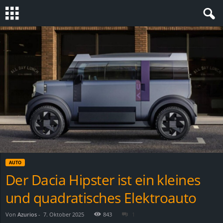
S
t
e
v
i
n
AUTO
h
Der Dacia Hipster ist ein kleines
und quadratisches Elektroauto
o
.
Von
Azurios
-
7. Oktober 2025
843
1