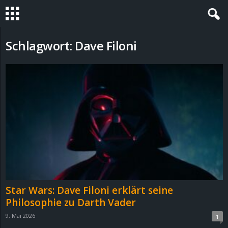
S
Schlagwort: Dave Filoni
t
e
v
i
n
h
Star Wars: Dave Filoni erklärt seine
o
Philosophie zu Darth Vader
9. Mai 2026
1
.