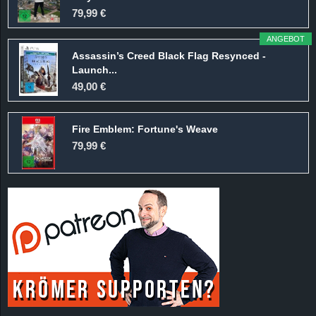
r
79,99 €
B
ANGEBOT
Assassin’s Creed Black Flag Resynced -
l
Launch...
49,00 €
o
Fire Emblem: Fortune's Weave
g
79,99 €
!