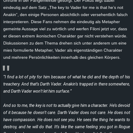
Unruhe in der Fangemeinde gesorgt. Der Fokus liegt dabei
r
eindeutig auf dem Satz „The key to Vader for me is that he’s not
Anakin“, den einige Personen absichtlich oder versehentlich falsch
B
interpretieren. Diese Fans nehmen die eindeutig als Metapher
gemeinte Aussage viel zu wörtlich und werfen Filoni jetzt vor, dass
l
er diesen extrem ikonischen Charakter gar nicht verstehen würde.
o
Diskussionen zu dem Thema drehen sich unter anderem um eine
mies formulierte Metapher, Vader als eigenständigen Charakter
g
und mehrere Persönlichkeiten innerhalb des gleichen Körpers.
!
“I find a lot of pity for him because of what he did and the depth of his
treachery. And that’s Darth Vader. Anakin’s trapped in there somewhere,
and Darth Vader won’t let him surface.”
And so to me, the key is not to actually give him a character. He’s devoid
of it because he doesn’t care. Darth Vader does not care. He does not
have compassion. He does not see you. He sees the thing he wants to
destroy, and he will do that. It’s like the same feeling you got in
Rogue