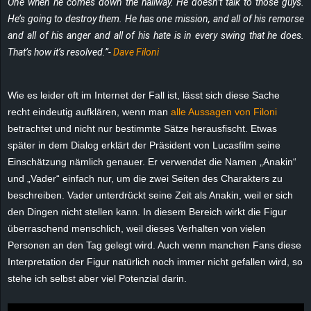
One
when he comes down the hallway. He doesn’t talk to those guys.
He’s going to destroy them. He has one mission, and all of his remorse
and all of his anger and all of his hate is in every swing that he does.
That’s how it’s resolved.”-
Dave Filoni
Wie es leider oft im Internet der Fall ist, lässt sich diese Sache
recht eindeutig aufklären, wenn man
alle Aussagen von Filoni
betrachtet und nicht nur bestimmte Sätze herausfischt. Etwas
später in dem Dialog erklärt der Präsident von Lucasfilm seine
Einschätzung nämlich genauer. Er verwendet die Namen „Anakin“
und „Vader“ einfach nur, um die zwei Seiten des Charakters zu
beschreiben. Vader unterdrückt seine Zeit als Anakin, weil er sich
den Dingen nicht stellen kann. In diesem Bereich wirkt die Figur
überraschend menschlich, weil dieses Verhalten von vielen
Personen an den Tag gelegt wird. Auch wenn manchen Fans diese
Interpretation der Figur natürlich noch immer nicht gefallen wird, so
stehe ich selbst aber viel Potenzial darin.