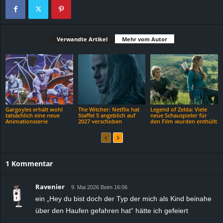
Verwandte Artikel
Mehr vom Autor
Gargoyles erhält wohl
The Witcher: Netflix hat
Legend of Zelda: Viele
tatsächlich eine neue
Staffel 5 angeblich auf
neue Schauspieler für
Animationsserie
2027 verschoben
den Film wurden enthüllt
1 Kommentar
Ravenier
9. Mai 2026 Beim 16:06
ein „Hey du bist doch der Typ der mich als Kind beinahe
über den Haufen gefahren hat“ hätte ich gefeiert