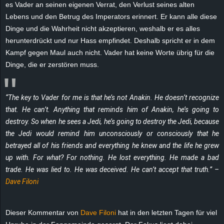
es Vader an seinen eigenen Verrat, den Verlust seines alten
e
Lebens und den Betrug des Imperators erinnert. Er kann alle diese
Dinge und die Wahrheit nicht akzeptieren, weshalb er es alles
z
herunterdrückt und nur Hass empfindet. Deshalb spricht er in dem
Kampf gegen Maul auch nicht. Vader hat keine Worte übrig für die
e
Dinge, die er zerstören muss.
i
c
“The key to Vader for me is that he’s not Anakin. He doesn’t recognize
that. He can’t. Anything that reminds him of Anakin, he’s going to
h
destroy. So when he sees a Jedi, he’s going to destroy the Jedi, because
the Jedi would remind him unconsciously or consciously that he
n
betrayed all of his friends and everything he knew and the life he grew
up with. For what? For nothing. He lost everything. He made a bad
e
trade. He was lied to. He was deceived. He can’t accept that truth.” –
Dave Filoni
t
e
Dieser Kommentar von
Dave Filoni
hat in den letzten Tagen für viel