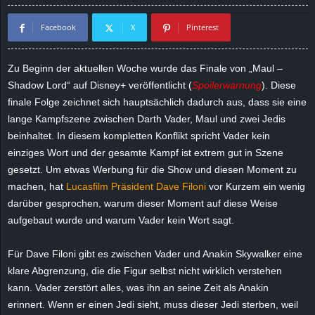
d
Facebook
X
Pinterest
e
Zu Beginn der aktuellen Woche wurde das Finale von „Maul –
–
Shadow Lord“ auf Disney+ veröffentlicht (
Spoilerwarnung
). Diese
finale Folge zeichnet sich hauptsächlich dadurch aus, dass sie eine
E
lange Kampfszene zwischen Darth Vader, Maul und zwei Jedis
beinhaltet. In diesem kompletten Konflikt spricht Vader kein
i
einziges Wort und der gesamte Kampf ist extrem gut in Szene
gesetzt. Um etwas Werbung für die Show und diesen Moment zu
n
machen, hat
Lucasfilm Präsident Dave Filoni
vor Kurzem ein wenig
darüber gesprochen, warum dieser Moment auf diese Weise
a
aufgebaut wurde und warum Vader kein Wort sagt.
u
Für Dave Filoni gibt es zwischen Vader und Anakin Skywalker eine
s
klare Abgrenzung, die die Figur selbst nicht wirklich verstehen
kann. Vader zerstört alles, was ihn an seine Zeit als Anakin
g
erinnert. Wenn er einen Jedi sieht, muss dieser Jedi sterben, weil