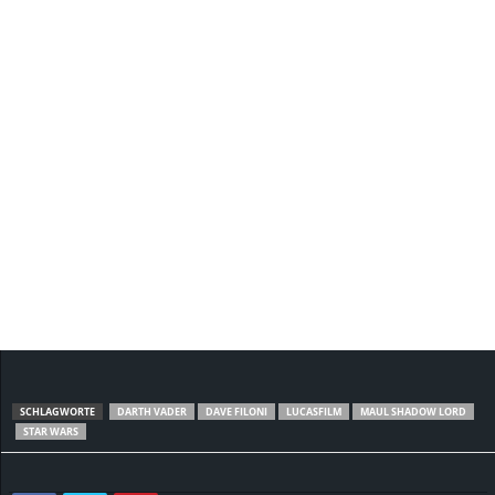
SCHLAGWORTE
DARTH VADER
DAVE FILONI
LUCASFILM
MAUL SHADOW LORD
STAR WARS