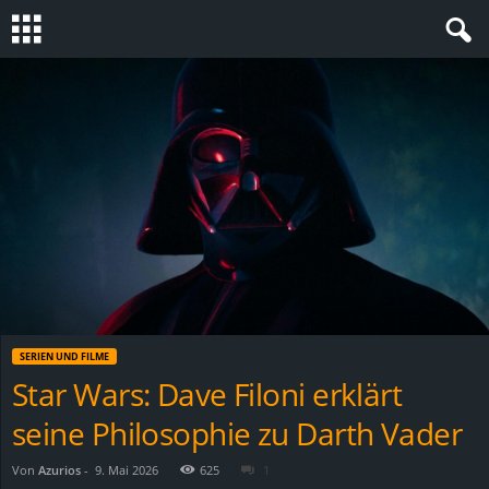
S
t
e
v
i
n
SERIEN UND FILME
h
Star Wars: Dave Filoni erklärt
seine Philosophie zu Darth Vader
o
.
Von
Azurios
-
9. Mai 2026
625
1