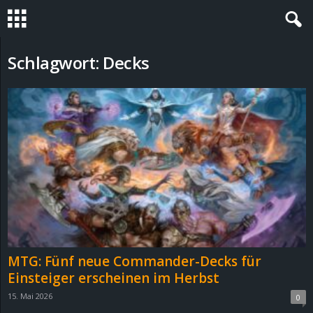
S
Schlagwort: Decks
t
e
v
i
n
h
MTG: Fünf neue Commander-Decks für
o
Einsteiger erscheinen im Herbst
15. Mai 2026
0
.