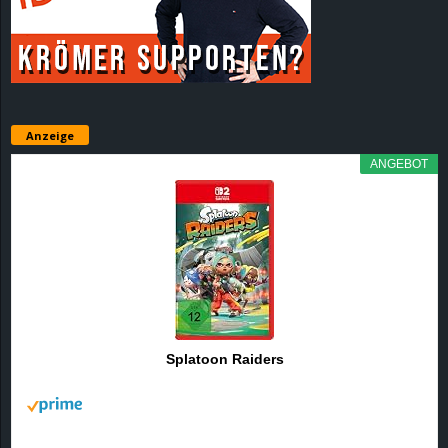
r
B
l
Anzeige
o
ANGEBOT
g
!
Splatoon Raiders