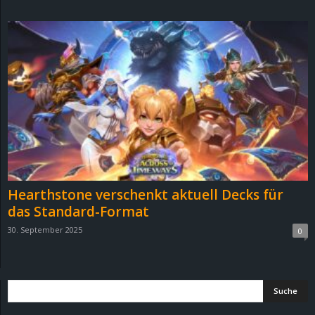
d
e
–
E
i
n
Hearthstone verschenkt aktuell Decks für
a
das Standard-Format
30. September 2025
0
u
s
g