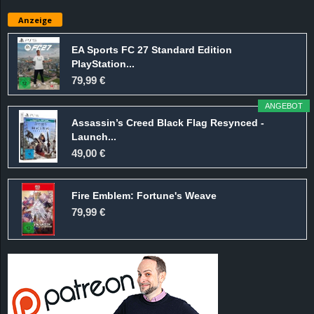
e
Anzeige
z
EA Sports FC 27 Standard Edition
PlayStation...
e
79,99 €
i
ANGEBOT
Assassin’s Creed Black Flag Resynced -
c
Launch...
49,00 €
h
Fire Emblem: Fortune's Weave
n
79,99 €
e
t
e