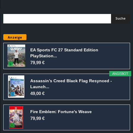
d
e
–
Anzeige
E
EA Sports FC 27 Standard Edition
PlayStation...
i
79,99 €
n
ANGEBOT
Assassin’s Creed Black Flag Resynced -
a
Launch...
49,00 €
u
Fire Emblem: Fortune's Weave
s
79,99 €
g