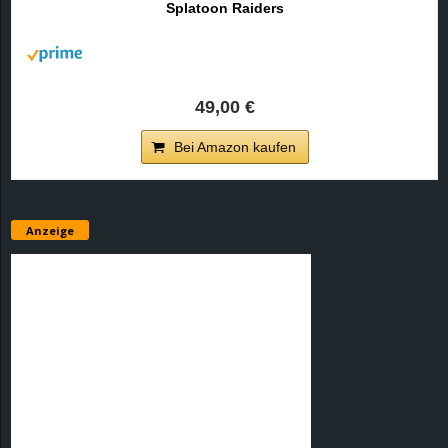
Splatoon Raiders
r
B
l
49,00 €
o
Bei Amazon kaufen
g
!
Anzeige