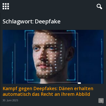
S
Schlagwort: Deepfake
t
e
v
i
n
h
Kampf gegen Deepfakes: Dänen erhalten
o
automatisch das Recht an ihrem Abbild
30. Juni 2025
1
.