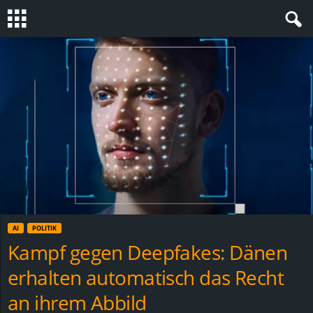
S
t
e
v
i
n
AI
POLITIK
h
Kampf gegen Deepfakes: Dänen
erhalten automatisch das Recht
o
an ihrem Abbild
.