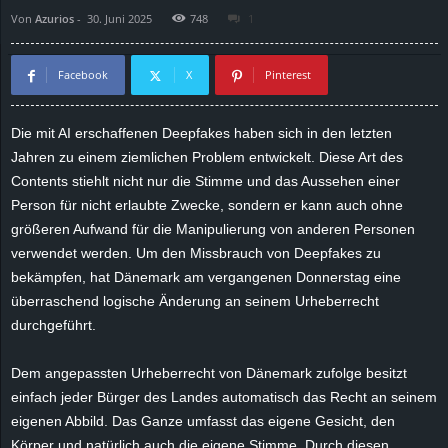
Von
Azurios
-
30. Juni 2025
748
1
d
e
Facebook
X
Pinterest
–
Die mit AI erschaffenen Deepfakes haben sich in den letzten
Jahren zu einem ziemlichen Problem entwickelt. Diese Art des
E
Contents stiehlt nicht nur die Stimme und das Aussehen einer
i
Person für nicht erlaubte Zwecke, sondern er kann auch ohne
größeren Aufwand für die Manipulierung von anderen Personen
n
verwendet werden. Um den Missbrauch von Deepfakes zu
bekämpfen, hat Dänemark am vergangenen Donnerstag eine
a
überraschend logische Änderung an seinem Urheberrecht
durchgeführt.
u
Dem angepassten Urheberrecht von Dänemark zufolge besitzt
s
einfach jeder Bürger des Landes automatisch das Recht an seinem
eigenen Abbild. Das Ganze umfasst das eigene Gesicht, den
g
Körper und natürlich auch die eigene Stimme. Durch diesen