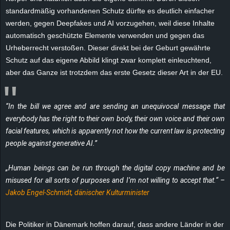
e
standardmäßig vorhandenen Schutz dürfte es deutlich einfacher
werden, gegen Deepfakes und AI vorzugehen, weil diese Inhalte
z
automatisch geschützte Elemente verwenden und gegen das
Urheberrecht verstoßen. Dieser direkt bei der Geburt gewährte
e
Schutz auf das eigene Abbild klingt zwar komplett einleuchtend,
aber das Ganze ist trotzdem das erste Gesetz dieser Art in der EU.
i
c
“In the bill we agree and are sending an unequivocal message that
everybody has the right to their own body, their own voice and their own
h
facial features, which is apparently not how the current law is protecting
people against generative AI.”
n
e
„Human beings can be run through the digital copy machine and be
misused for all sorts of purposes and I’m not willing to accept that.“ –
t
Jakob Engel-Schmidt, dänischer Kulturminister
e
Die Politiker in Dänemark hoffen darauf, dass andere Länder in der