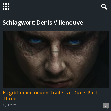
S
Schlagwort: Denis Villeneuve
t
e
v
i
n
h
Es gibt einen neuen Trailer zu Dune: Part
o
Three
9. Juli 2026
0
.