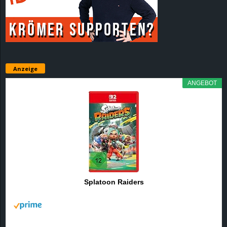
r
B
l
Anzeige
o
ANGEBOT
g
!
Splatoon Raiders