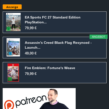
e
Anzeige
z
EA Sports FC 27 Standard Edition
PlayStation...
e
79,99 €
i
ANGEBOT
Assassin’s Creed Black Flag Resynced -
c
Launch...
49,00 €
h
Fire Emblem: Fortune's Weave
n
79,99 €
e
t
e