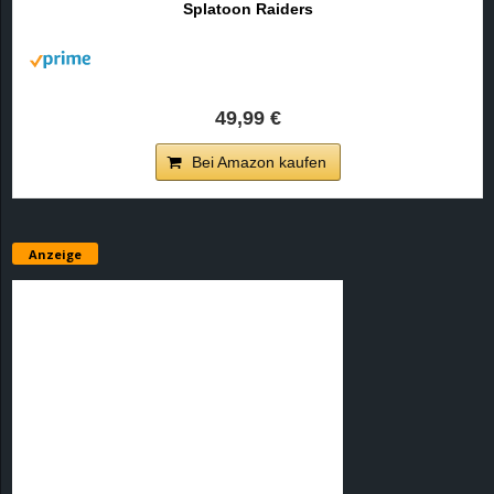
Splatoon Raiders
r
B
l
49,99 €
o
Bei Amazon kaufen
g
!
Anzeige