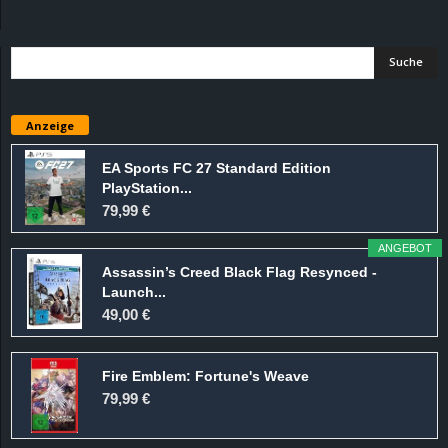
d
e
–
Anzeige
E
EA Sports FC 27 Standard Edition
PlayStation...
i
79,99 €
n
ANGEBOT
Assassin’s Creed Black Flag Resynced -
a
Launch...
49,00 €
u
Fire Emblem: Fortune's Weave
s
79,99 €
g