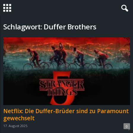
S
Schlagwort: Duffer Brothers
t
e
v
i
n
h
Netflix: Die Duffer-Brüder sind zu Paramount
o
gewechselt
17. August 2025
0
.