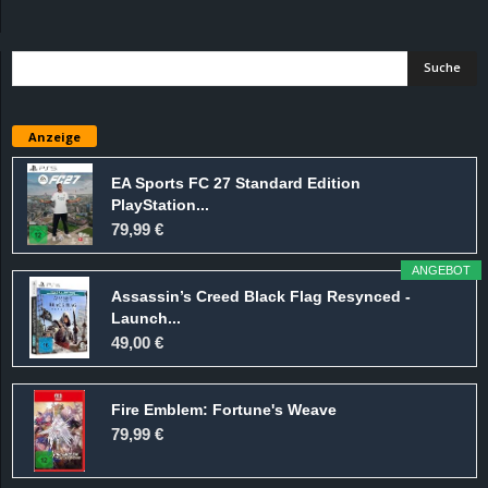
d
e
–
Anzeige
E
EA Sports FC 27 Standard Edition
PlayStation...
i
79,99 €
n
ANGEBOT
Assassin’s Creed Black Flag Resynced -
a
Launch...
49,00 €
u
Fire Emblem: Fortune's Weave
s
79,99 €
g