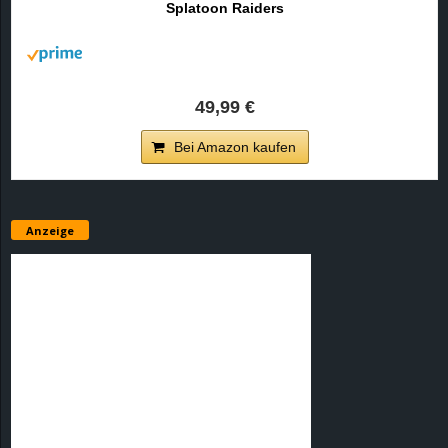
Splatoon Raiders
r
B
l
49,99 €
o
Bei Amazon kaufen
g
!
Anzeige