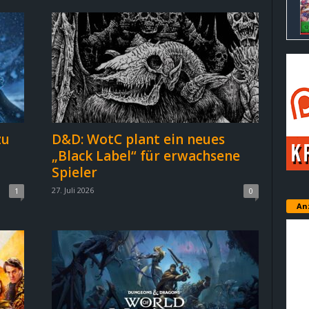
zu
D&D: WotC plant ein neues
„Black Label“ für erwachsene
Spieler
27. Juli 2026
1
0
An