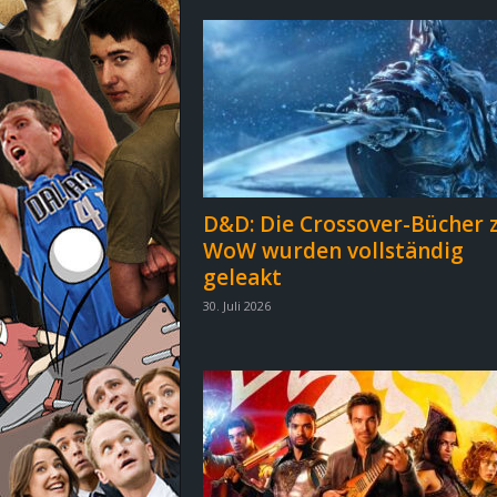
d
e
–
E
i
D&D: Die Crossover-Bücher 
WoW wurden vollständig
n
geleakt
a
30. Juli 2026
u
s
g
e