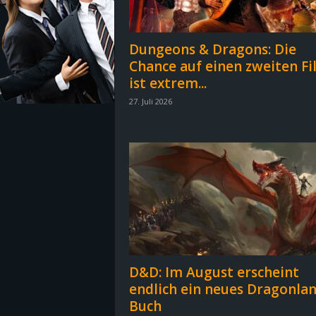
z
Dungeons & Dragons: Die
e
Chance auf einen zweiten Fi
ist extrem...
i
27. Juli 2026
c
h
n
e
t
D&D: Im August erscheint
e
endlich ein neues Dragonlan
Buch
r