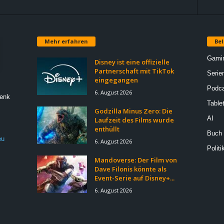
Mehr erfahren
Bel
Gami
Disney ist eine offizielle
Partnerschaft mit TikTok
Serie
eingegangen
Podca
6. August 2026
Denk
Table
Godzilla Minus Zero: Die
AI
Laufzeit des Films wurde
enthüllt
Buch
eu
6. August 2026
Politi
Mandoverse: Der Film von
Dave Filonis könnte als
Event-Serie auf Disney+...
6. August 2026