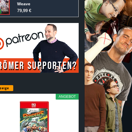
Weave
79,99 €
zeige
ANGEBOT