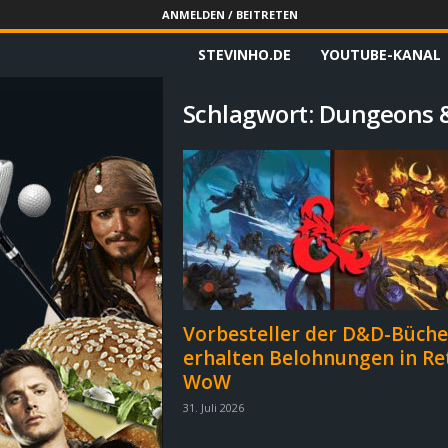
ANMELDEN / BEITRETEN
STEVINHO.DE
YOUTUBE-KANAL
S
t
Schlagwort: Dungeons 
e
v
i
n
h
Vorbesteller der D&D-Büche
erhalten Belohnungen in Ret
o
WoW
.
31. Juli 2026