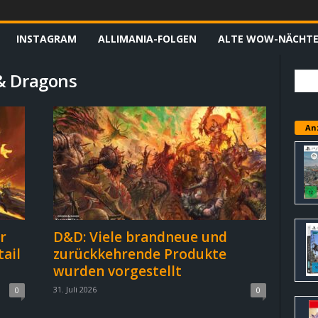
INSTAGRAM
ALLIMANIA-FOLGEN
ALTE WOW-NÄCHT
& Dragons
An
r
D&D: Viele brandneue und
ail
zurückkehrende Produkte
wurden vorgestellt
31. Juli 2026
0
0