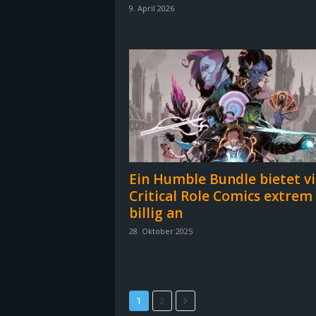
9. April 2026
B
l
o
g
!
Ein Humble Bundle bietet vi
Critical Role Comics extrem
billig an
28. Oktober 2025
1
2