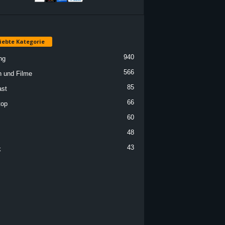
iebte Kategorie
940
ng
566
n und Filme
85
st
66
top
60
48
43
k