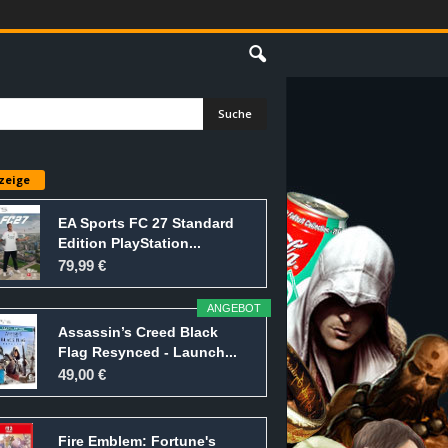
E
zeige
EA Sports FC 27 Standard
Edition PlayStation...
79,99 €
ANGEBOT
Assassin’s Creed Black
Flag Resynced - Launch...
49,00 €
Fire Emblem: Fortune's