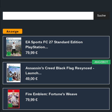
d
e
–
Anzeige
E
EA Sports FC 27 Standard Edition
PlayStation...
i
79,99 €
n
ANGEBOT
Assassin’s Creed Black Flag Resynced -
a
Launch...
49,00 €
u
Fire Emblem: Fortune's Weave
s
79,99 €
g