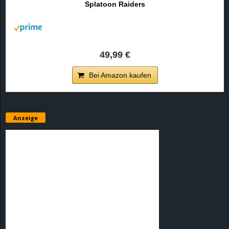
Splatoon Raiders
r
B
l
49,99 €
o
Bei Amazon kaufen
g
!
Anzeige