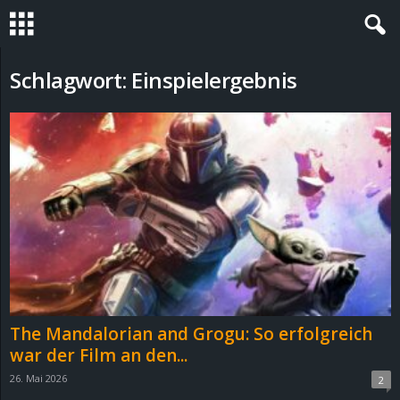
S
Schlagwort: Einspielergebnis
t
e
v
i
n
h
The Mandalorian and Grogu: So erfolgreich
o
war der Film an den...
26. Mai 2026
2
.