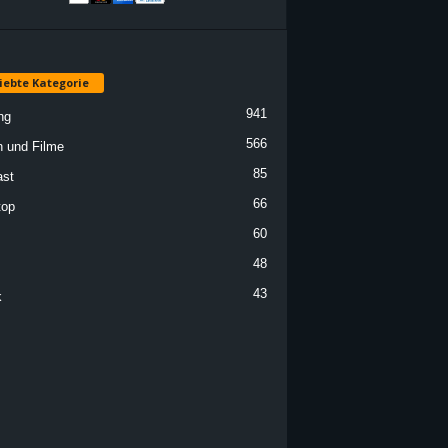
iebte Kategorie
941
ng
566
n und Filme
85
st
66
top
60
48
43
k