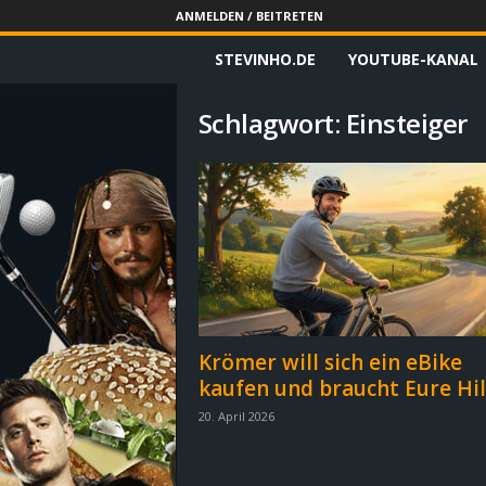
ANMELDEN / BEITRETEN
STEVINHO.DE
YOUTUBE-KANAL
S
t
Schlagwort: Einsteiger
e
v
i
n
h
Krömer will sich ein eBike
kaufen und braucht Eure Hil
o
20. April 2026
.