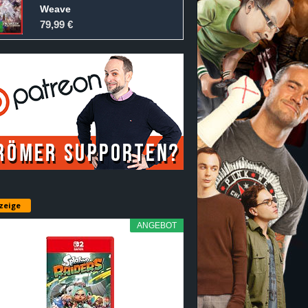
Weave
79,99 €
zeige
ANGEBOT