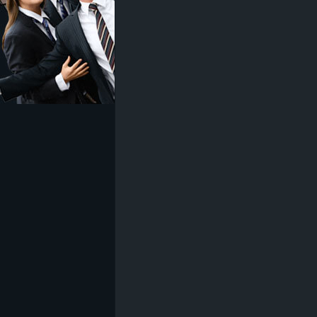
z
e
i
c
h
n
e
t
e
r