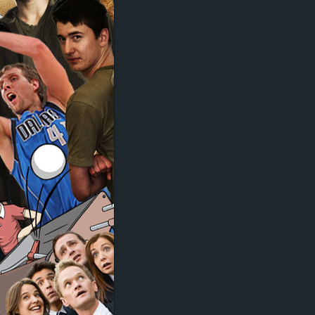
d
e
–
E
i
n
a
u
s
g
e