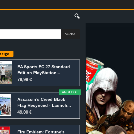
E
zeige
EA Sports FC 27 Standard
Edition PlayStation...
79,99 €
ANGEBOT
Assassin’s Creed Black
Flag Resynced - Launch...
49,00 €
Fire Emblem: Fortune's