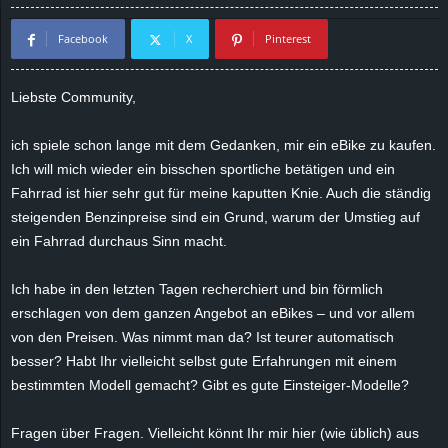
d
Facebook
X
Pinterest
e
Liebste Community,
–
ich spiele schon lange mit dem Gedanken, mir ein eBike zu kaufen.
E
Ich will mich wieder ein bisschen sportliche betätigen und ein
Fahrrad ist hier sehr gut für meine kaputten Knie. Auch die ständig
i
steigenden Benzinpreise sind ein Grund, warum der Umstieg auf
ein Fahrrad durchaus Sinn macht.
n
Ich habe in den letzten Tagen recherchiert und bin förmlich
a
erschlagen von dem ganzen Angebot an eBikes – und vor allem
u
von den Preisen. Was nimmt man da? Ist teurer automatisch
besser? Habt Ihr vielleicht selbst gute Erfahrungen mit einem
s
bestimmten Modell gemacht? Gibt es gute Einsteiger-Modelle?
g
Fragen über Fragen. Vielleicht könnt Ihr mir hier (wie üblich) aus