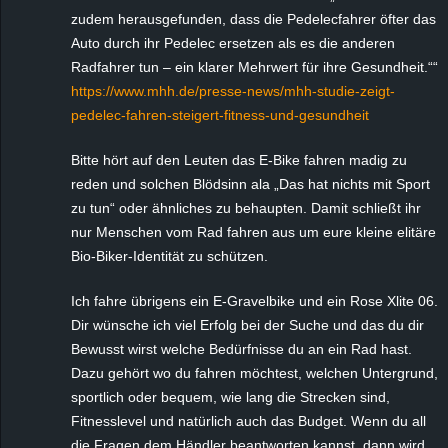
zudem herausgefunden, dass die Pedelecfahrer öfter das
Auto durch ihr Pedelec ersetzen als es die anderen
Radfahrer tun – ein klarer Mehrwert für ihre Gesundheit.““
https://www.mhh.de/presse-news/mhh-studie-zeigt-
pedelec-fahren-steigert-fitness-und-gesundheit
Bitte hört auf den Leuten das E-Bike fahren madig zu
reden und solchen Blödsinn ala „Das hat nichts mit Sport
zu tun“ oder ähnliches zu behaupten. Damit schließt ihr
nur Menschen vom Rad fahren aus um eure kleine elitäre
Bio-Biker-Identität zu schützen.
Ich fahre übrigens ein E-Gravelbike und ein Rose Xlite 06.
Dir wünsche ich viel Erfolg bei der Suche und das du dir
Bewusst wirst welche Bedürfnisse du an ein Rad hast.
Dazu gehört wo du fahren möchtest, welchen Untergrund,
sportlich oder bequem, wie lang die Strecken sind,
Fitnesslevel und natürlich auch das Budget. Wenn du all
die Fragen dem Händler beantworten kannst, dann wird