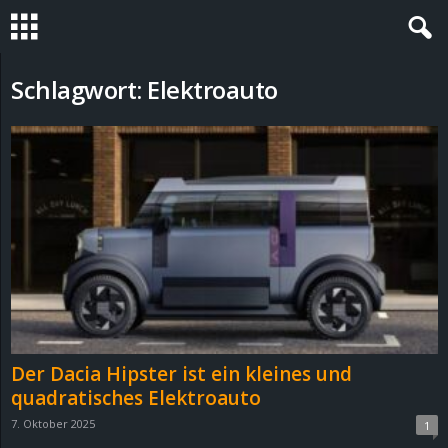
S
Schlagwort: Elektroauto
t
e
v
i
n
h
Der Dacia Hipster ist ein kleines und
o
quadratisches Elektroauto
7. Oktober 2025
1
.