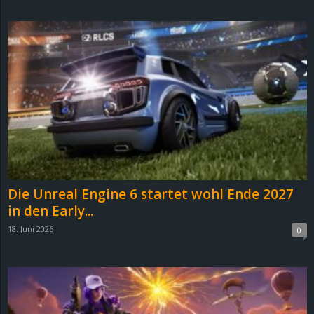
d
e
–
E
i
n
Die Unreal Engine 6 startet wohl Ende 2027
a
in den Early...
18. Juni 2026
0
u
s
g