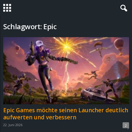
S
Schlagwort: Epic
t
e
v
i
n
h
Epic Games möchte seinen Launcher deutlich
o
aufwerten und verbessern
22. Juni 2026
2
.