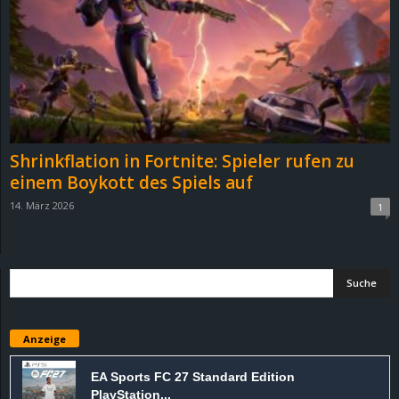
e
z
e
i
Shrinkflation in Fortnite: Spieler rufen zu
c
einem Boykott des Spiels auf
14. März 2026
1
h
n
e
t
Anzeige
e
EA Sports FC 27 Standard Edition
PlayStation...