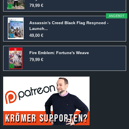
r
79,99 €
B
ANGEBOT
Assassin’s Creed Black Flag Resynced -
l
Launch...
49,00 €
o
Fire Emblem: Fortune's Weave
g
79,99 €
!