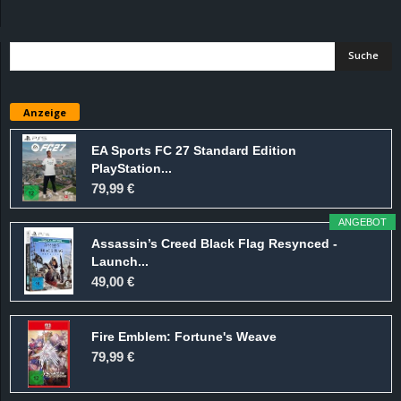
d
e
–
Anzeige
E
EA Sports FC 27 Standard Edition
PlayStation...
i
79,99 €
n
ANGEBOT
Assassin’s Creed Black Flag Resynced -
a
Launch...
49,00 €
u
Fire Emblem: Fortune's Weave
s
79,99 €
g