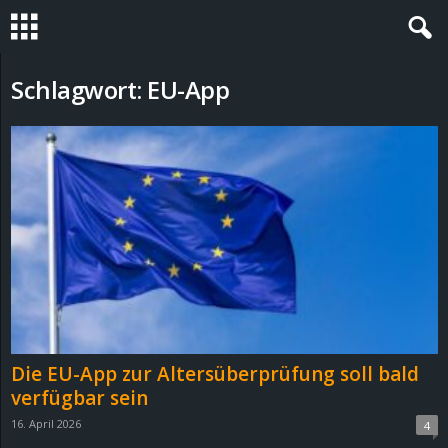
S
Schlagwort: EU-App
t
e
v
i
n
h
Die EU-App zur Altersüberprüfung soll bald
o
verfügbar sein
16. April 2026
4
.