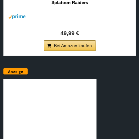
Splatoon Raiders
r
B
l
49,99 €
o
Bei Amazon kaufen
g
!
Anzeige