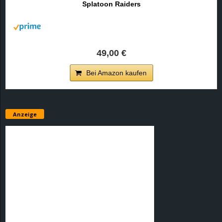
Splatoon Raiders
r
B
l
49,00 €
o
Bei Amazon kaufen
g
!
Anzeige