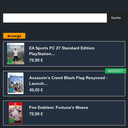
d
e
–
Anzeige
E
EA Sports FC 27 Standard Edition
PlayStation...
i
79,99 €
n
ANGEBOT
Assassin’s Creed Black Flag Resynced -
a
Launch...
49,00 €
u
Fire Emblem: Fortune's Weave
s
79,99 €
g