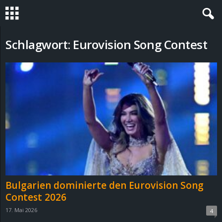
S
Schlagwort: Eurovision Song Contest
t
e
v
i
n
h
Bulgarien dominierte den Eurovision Song
o
Contest 2026
17. Mai 2026
4
.