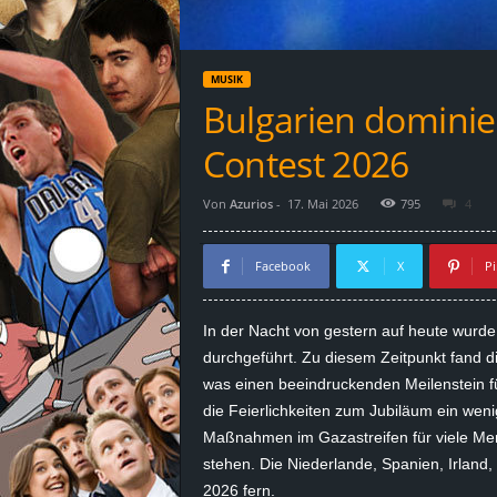
d
e
MUSIK
–
Bulgarien dominie
E
Contest 2026
i
Von
Azurios
-
17. Mai 2026
795
4
n
Facebook
X
Pi
a
In der Nacht von gestern auf heute wurde
u
durchgeführt. Zu diesem Zeitpunkt fand die
was einen beeindruckenden Meilenstein für
s
die Feierlichkeiten zum Jubiläum ein wen
Maßnahmen im Gazastreifen für viele Men
g
stehen. Die Niederlande, Spanien, Irland,
e
2026 fern.