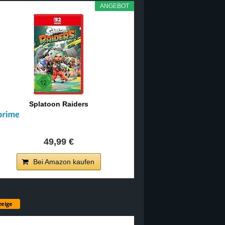
ANGEBOT
Splatoon Raiders
49,99 €
Bei Amazon kaufen
eige