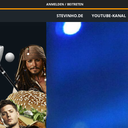
ANMELDEN / BEITRETEN
STEVINHO.DE
YOUTUBE-KANAL
S
t
e
v
i
n
h
o
.