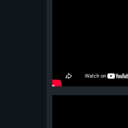
B
l
o
g
!