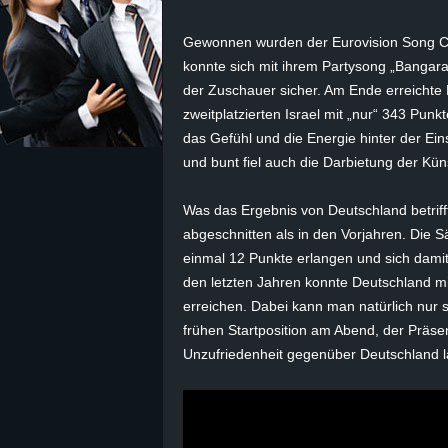
z
Gewonnen wurden der Eurovision Song Co
konnte sich mit ihrem Partysong „Bangar
e
der Zuschauer sicher. Am Ende erreichte
zweitplatzierten Israel mit „nur“ 343 Pun
i
das Gefühl und die Energie hinter der Eins
und bunt fiel auch die Darbietung der Kün
c
Was das Ergebnis von Deutschland betrifft
h
abgeschnitten als in den Vorjahren. Die 
n
einmal 12 Punkte erlangen und sich damit a
den letzten Jahren konnte Deutschland mi
e
erreichen. Dabei kann man natürlich nur
frühen Startposition am Abend, der Präse
t
Unzufriedenheit gegenüber Deutschland l
e
r