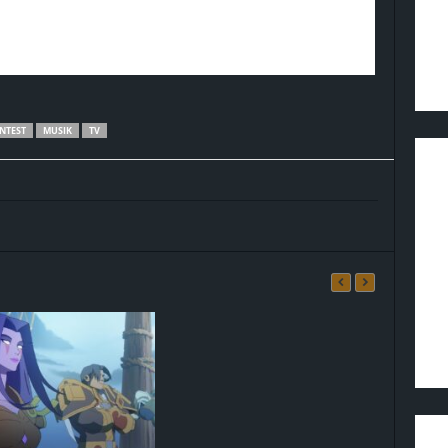
NTEST
MUSIK
TV