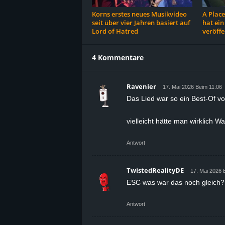
Korns erstes neues Musikvideo
A Place
seit über vier Jahren basiert auf
hat ei
Lord of Hatred
veröffe
4 Kommentare
Ravenier
17. Mai 2026 Beim 11:06
Das Lied war so ein Best-Of v
vielleicht hätte man wirklich W
Antwort
TwistedRealityDE
17. Mai 2026 
ESC was war das noch gleich? 
Antwort