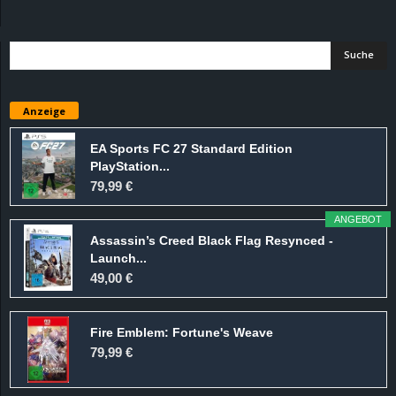
d
e
–
Anzeige
E
EA Sports FC 27 Standard Edition
PlayStation...
i
79,99 €
n
ANGEBOT
Assassin’s Creed Black Flag Resynced -
a
Launch...
49,00 €
u
Fire Emblem: Fortune's Weave
s
79,99 €
g