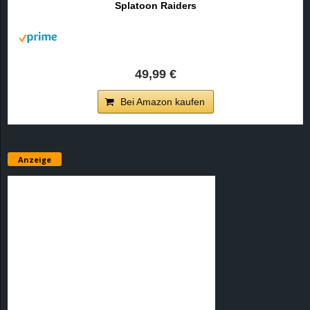
Splatoon Raiders
r
B
l
49,99 €
o
Bei Amazon kaufen
g
!
Anzeige