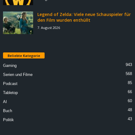
Legend of Zelda: Viele neue Schauspieler für
den Film wurden enthüllt
7. August 2026
Beliebte Kategorie
943
Gaming
568
Serien und Filme
85
Podcast
66
Tabletop
60
AI
48
Buch
43
Politik