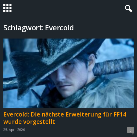
S
Schlagwort: Evercold
t
e
v
i
n
h
Evercold: Die nächste Erweiterung für FF14
o
wurde vorgestellt
25. April 2026
0
.