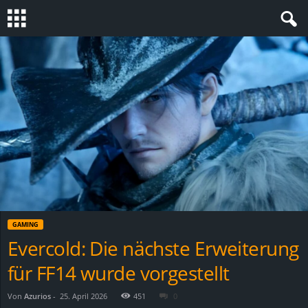
S
t
e
v
i
n
GAMING
h
Evercold: Die nächste Erweiterung
für FF14 wurde vorgestellt
o
.
Von
Azurios
-
25. April 2026
451
0