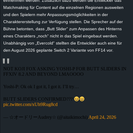
einnehmen werden. Zusätzlich dazu werden die Entwickler das
r
Matchmaking für Content auf die einzelnen Regionen ausweiten
und den Spielern mehr Anpassungsmöglichkeiten in der
B
Charaktererstellung zur Verfügung stellen. Die Sprecher auf der
Bühne betonten, dass „Butt Slider“ zum Anpassen des Hinterns
l
eines Charakters „noch“ nicht in das Spiel eingebaut werden.
o
Unabhängig von „Evercold“ stellten die Entwickler auch eine für
den August 2026 geplante Switch 2 Variante von FF14 vor.
g
NOT KOJI FOX ASKING YOSHI-P FOR BUTT SLIDERS IN
!
FFXIV 8.2 AND BEYOND LMAOOOO
Yoshi-P: Ok ok I got it, I got it. I’ll try…
BUTT SLIDERS CONFIRMED???
pic.twitter.com/xUh9Rug8cd
— ☆オードリーAudrey☆ (@aitaikimochi)
April 24, 2026