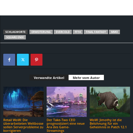
SCHLAGWORTE
ERWEITERUNG
EVERCOLD
FF14
FINAL FANTASY
MMO
SQUARE ENIX
Verwandte Artikel
Mehr vom Autor
Retail WoW: Die
Der Take-Two CEO
WoW: Jimothy ist die
überarbeiteten Weltbosse
prognostiziert eine neue
Belohnung für ein
sollen Serverprobleme zu
Ära des Game-
Geheimnis in Patch 12.1
korrigieren
Streamings