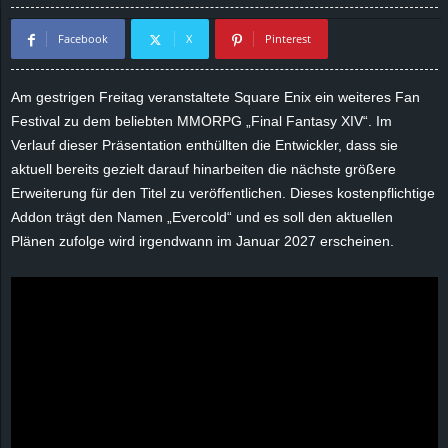
d
Facebook
X
Pinterest
e
Am gestrigen Freitag veranstaltete Square Enix ein weiteres Fan
–
Festival zu dem beliebten MMORPG „Final Fantasy XIV“. Im
Verlauf dieser Präsentation enthüllten die Entwickler, dass sie
E
aktuell bereits gezielt darauf hinarbeiten die nächste größere
Erweiterung für den Titel zu veröffentlichen. Dieses kostenpflichtige
i
Addon trägt den Namen „Evercold“ und es soll den aktuellen
Plänen zufolge wird irgendwann im Januar 2027 erscheinen.
n
a
u
s
g