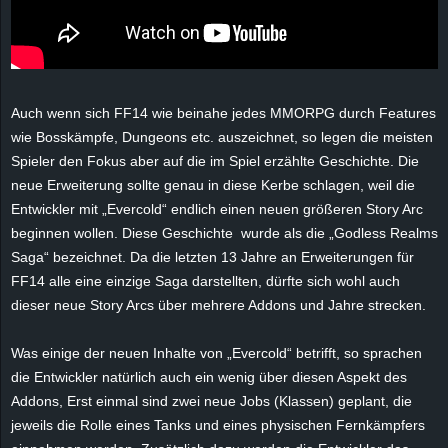
e
z
e
Auch wenn sich FF14 wie beinahe jedes MMORPG durch Features
wie Bosskämpfe, Dungeons etc. auszeichnet, so legen die meisten
i
Spieler den Fokus aber auf die im Spiel erzählte Geschichte. Die
neue Erweiterung sollte genau in diese Kerbe schlagen, weil die
c
Entwickler mit „Evercold“ endlich einen neuen größeren Story Arc
beginnen wollen. Diese Geschichte wurde als die „Godless Realms
h
Saga“ bezeichnet. Da die letzten 13 Jahre an Erweiterungen für
FF14 alle eine einzige Saga darstellten, dürfte sich wohl auch
n
dieser neue Story Arcs über mehrere Addons und Jahre strecken.
e
Was einige der neuen Inhalte von „Evercold“ betrifft, so sprachen
t
die Entwickler natürlich auch ein wenig über diesen Aspekt des
Addons, Erst einmal sind zwei neue Jobs (Klassen) geplant, die
e
jeweils die Rolle eines Tanks und eines physischen Fernkämpfers