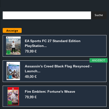
d
e
–
Anzeige
E
EA Sports FC 27 Standard Edition
PlayStation...
i
79,99 €
n
ANGEBOT
Assassin’s Creed Black Flag Resynced -
a
Launch...
49,00 €
u
Fire Emblem: Fortune's Weave
s
79,99 €
g