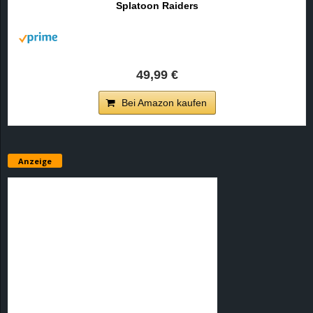
Splatoon Raiders
r
B
l
49,99 €
o
Bei Amazon kaufen
g
!
Anzeige