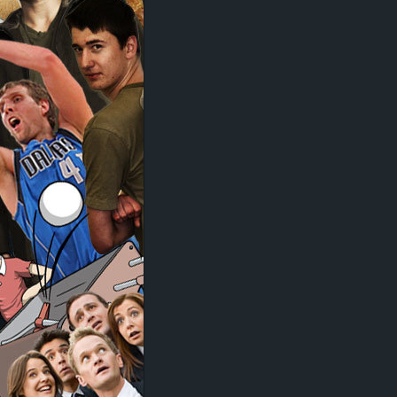
d
e
–
E
i
n
a
u
s
g
e