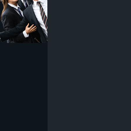
z
e
i
c
h
n
e
t
e
r