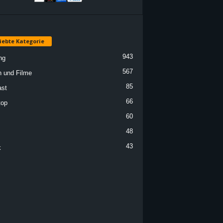
iebte Kategorie
943
ng
567
n und Filme
85
st
66
top
60
48
43
k