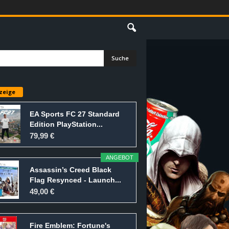
E
zeige
EA Sports FC 27 Standard
Edition PlayStation...
79,99 €
ANGEBOT
Assassin’s Creed Black
Flag Resynced - Launch...
49,00 €
Fire Emblem: Fortune's