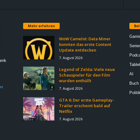
Mehr erfahren
Bel
Gami
WoW Camelot: Data Miner
konnten das erste Content
Serie
Update entdecken
Podca
7. August 2026
Denk
Table
Legend of Zelda: Viele neue
AI
Schauspieler für den Film
wurden enthüllt
Buch
eu
7. August 2026
Politi
GTA 6: Der erste Gameplay-
Trailer erscheint bald auf
Netflix
7. August 2026