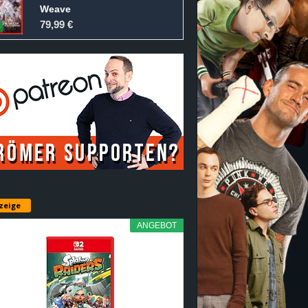
Weave
79,99 €
zeige
ANGEBOT