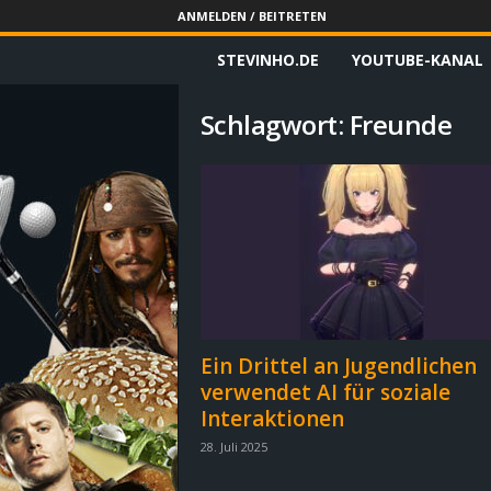
ANMELDEN / BEITRETEN
STEVINHO.DE
YOUTUBE-KANAL
S
t
Schlagwort: Freunde
e
v
i
n
h
Ein Drittel an Jugendlichen
verwendet AI für soziale
o
Interaktionen
.
28. Juli 2025