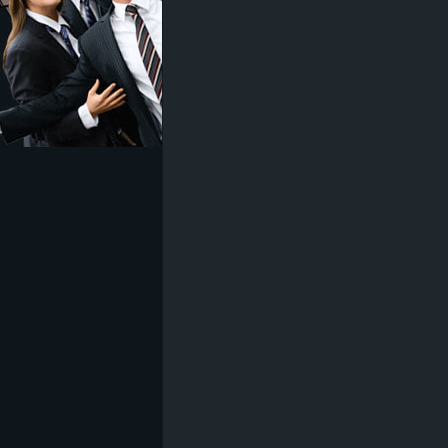
z
e
i
c
h
n
e
t
e
r