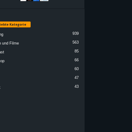
iebte Kategorie
939
ng
563
n und Filme
85
st
66
top
60
47
43
k