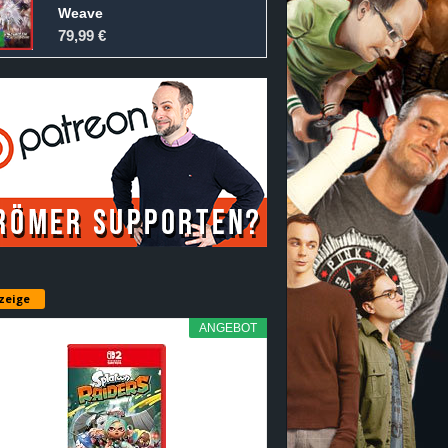
Weave
79,99 €
zeige
ANGEBOT