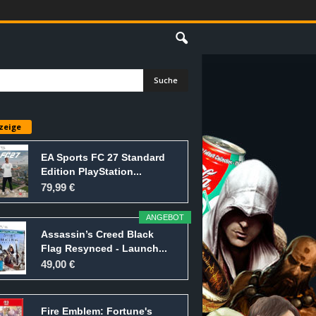
E
zeige
EA Sports FC 27 Standard
Edition PlayStation...
79,99 €
ANGEBOT
Assassin’s Creed Black
Flag Resynced - Launch...
49,00 €
Fire Emblem: Fortune's