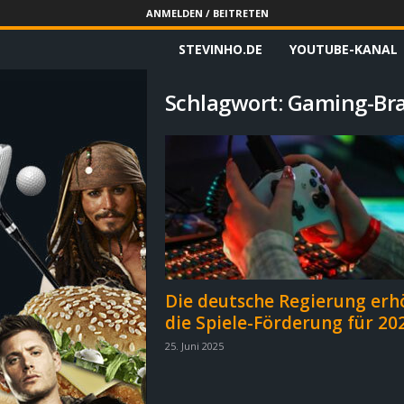
ANMELDEN / BEITRETEN
STEVINHO.DE
YOUTUBE-KANAL
S
t
Schlagwort: Gaming-Br
e
v
i
n
h
Die deutsche Regierung erh
die Spiele-Förderung für 20
o
25. Juni 2025
.