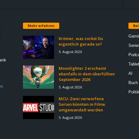
Mehr erfahren
Bel
Gami
Krömer, was zockst Du
eigentlich gerade so?
Serie
5. August 2026
Podca
Denk
Table
Moonlighter 2 erscheint
ebenfalls in dem überfüllten
AI
September 2026
Buch
eu
5. August 2026
Politi
MCU: Zwei verworfene
Serien könnten in Filme
umgewandelt werden
5. August 2026