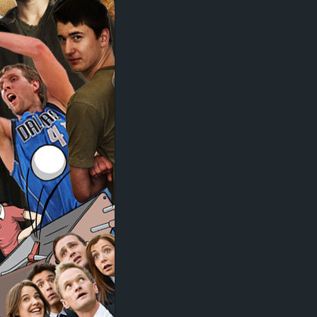
d
e
–
E
i
n
a
u
s
g
e