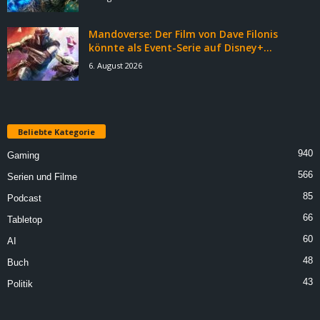
Mandoverse: Der Film von Dave Filonis
könnte als Event-Serie auf Disney+...
6. August 2026
Beliebte Kategorie
940
Gaming
566
Serien und Filme
85
Podcast
66
Tabletop
60
AI
48
Buch
43
Politik