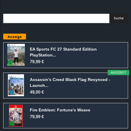
d
e
–
Anzeige
E
EA Sports FC 27 Standard Edition
PlayStation...
i
79,99 €
n
ANGEBOT
Assassin’s Creed Black Flag Resynced -
a
Launch...
49,00 €
u
Fire Emblem: Fortune's Weave
s
79,99 €
g