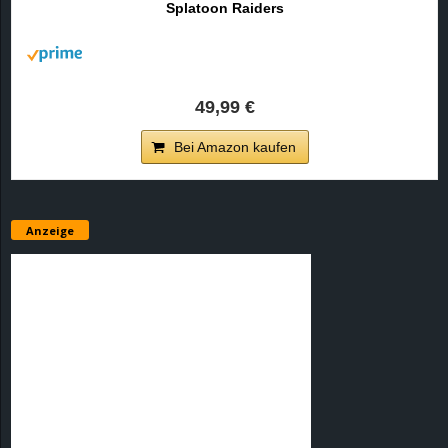
Splatoon Raiders
r
B
l
49,99 €
o
Bei Amazon kaufen
g
!
Anzeige