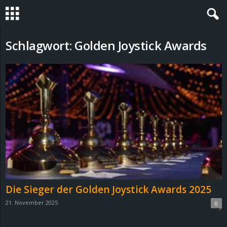
S
Schlagwort: Golden Joystick Awards
t
e
v
i
n
h
Die Sieger der Golden Joystick Awards 2025
o
21. November 2025
0
.