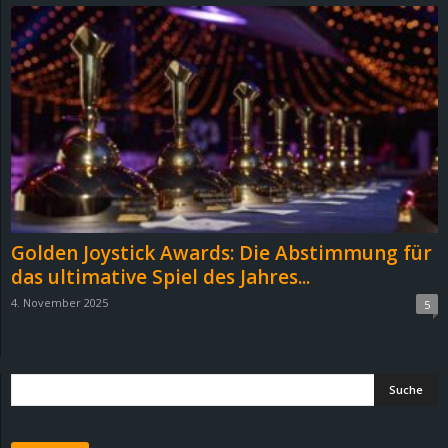
d
e
–
E
i
n
Golden Joystick Awards: Die Abstimmung für
das ultimative Spiel des Jahres...
a
4. November 2025
5
u
s
g