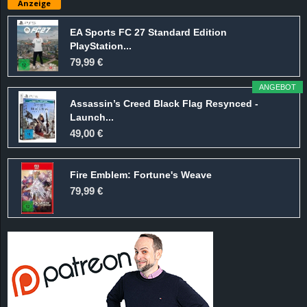
Anzeige
e
EA Sports FC 27 Standard Edition
z
PlayStation...
79,99 €
e
ANGEBOT
i
Assassin’s Creed Black Flag Resynced -
Launch...
49,00 €
c
h
Fire Emblem: Fortune's Weave
79,99 €
n
e
t
e