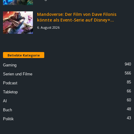
Mandoverse: Der Film von Dave Filonis
könnte als Event-Serie auf Disney+...
6. August 2026
Beliebte Kategorie
940
Gaming
566
Serien und Filme
85
Podcast
66
Tabletop
60
AI
48
Buch
43
Politik