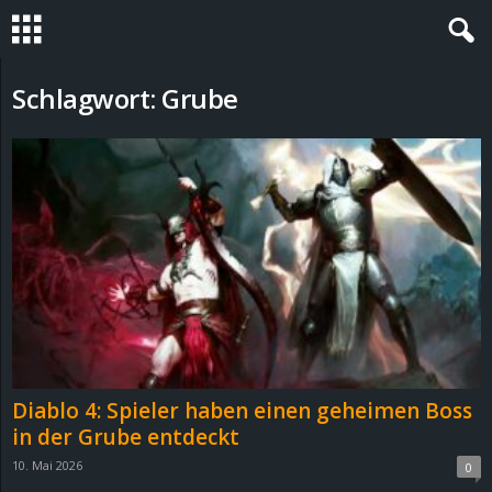
S
Schlagwort: Grube
t
e
v
i
n
h
Diablo 4: Spieler haben einen geheimen Boss
o
in der Grube entdeckt
10. Mai 2026
0
.