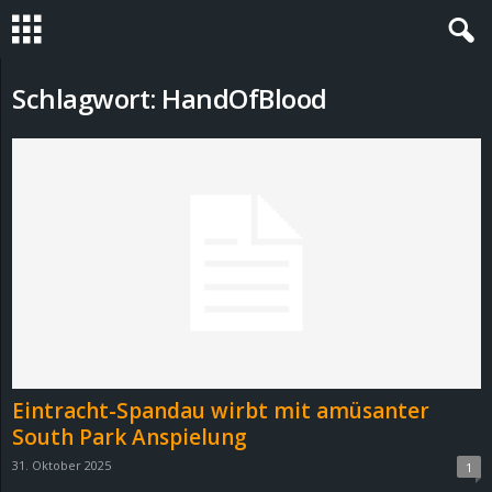
S
Schlagwort: HandOfBlood
t
e
v
i
n
h
Eintracht-Spandau wirbt mit amüsanter
o
South Park Anspielung
31. Oktober 2025
1
.