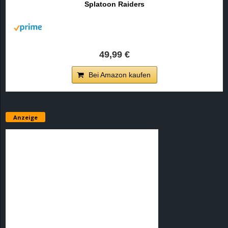
Splatoon Raiders
r
B
l
49,99 €
o
Bei Amazon kaufen
g
!
Anzeige