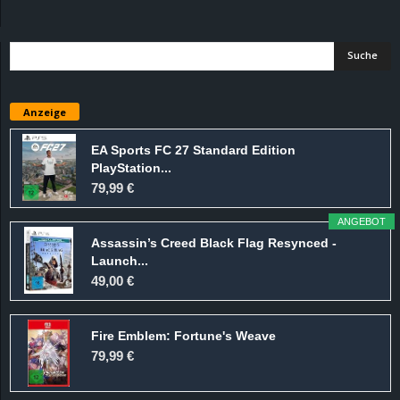
d
e
–
Anzeige
E
EA Sports FC 27 Standard Edition
PlayStation...
i
79,99 €
n
ANGEBOT
Assassin’s Creed Black Flag Resynced -
a
Launch...
49,00 €
u
Fire Emblem: Fortune's Weave
s
79,99 €
g