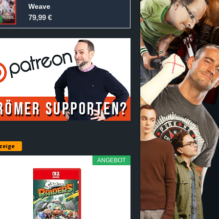
Weave
79,99 €
zeige
ANGEBOT