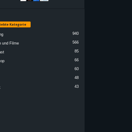
iebte Kategorie
940
ng
566
n und Filme
85
st
66
top
60
48
43
k