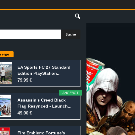
E
zeige
EA Sports FC 27 Standard
Edition PlayStation...
79,99 €
ANGEBOT
Assassin’s Creed Black
Flag Resynced - Launch...
49,00 €
Fire Emblem: Fortune's