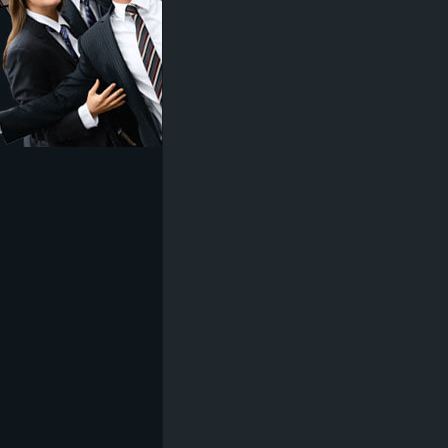
z
e
i
c
h
n
e
t
e
r