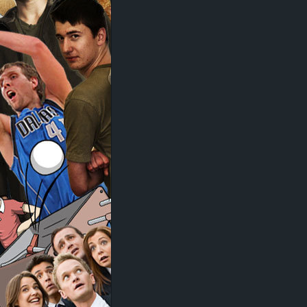
d
e
–
E
i
n
a
u
s
g
e