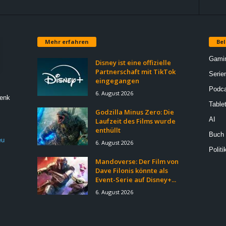
Mehr erfahren
Bel
Gami
Disney ist eine offizielle
Partnerschaft mit TikTok
Serie
eingegangen
Podca
6. August 2026
Denk
Table
Godzilla Minus Zero: Die
AI
Laufzeit des Films wurde
enthüllt
Buch
eu
6. August 2026
Politi
Mandoverse: Der Film von
Dave Filonis könnte als
Event-Serie auf Disney+...
6. August 2026