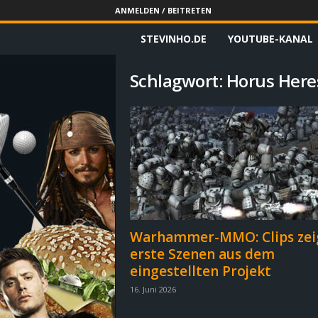
ANMELDEN / BEITRETEN
STEVINHO.DE
YOUTUBE-KANAL
S
t
Schlagwort: Horus Here
e
v
i
n
h
Warhammer-MMO: Clips zei
erste Szenen aus dem
o
eingestellten Projekt
.
16. Juni 2026