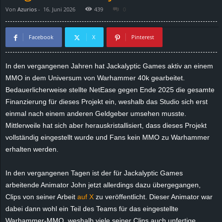
Von
Azurios
-
16. Juni 2026
439
0
d
e
Facebook
X
Pinterest
–
In den vergangenen Jahren hat Jackalyptic Games aktiv an einem
MMO in dem Universum von Warhammer 40k gearbeitet.
E
Bedauerlicherweise stellte NetEase gegen Ende 2025 die gesamte
i
Finanzierung für dieses Projekt ein, weshalb das Studio sich erst
einmal nach einem anderen Geldgeber umsehen musste.
n
Mittlerweile hat sich aber herauskristallisiert, dass dieses Projekt
vollständig eingestellt wurde und Fans kein MMO zu Warhammer
a
erhalten werden.
u
In den vergangenen Tagen ist der für Jackalyptic Games
arbeitende Animator John jetzt allerdings dazu übergegangen,
s
Clips von seiner Arbeit
auf X
zu veröffentlicht. Dieser Animator war
dabei dann wohl ein Teil des Teams für das eingestellte
g
Warhammer-MMO, weshalb viele seiner Clips auch unfertige