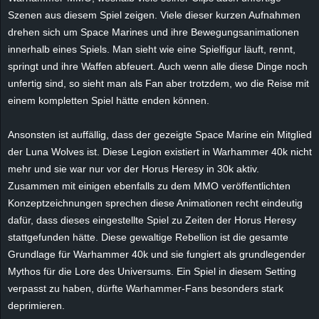
e
Szenen aus diesem Spiel zeigen. Viele dieser kurzen Aufnahmen
drehen sich um Space Marines und ihre Bewegungsanimationen
z
innerhalb eines Spiels. Man sieht wie eine Spielfigur läuft, rennt,
springt und ihre Waffen abfeuert. Auch wenn alle diese Dinge noch
e
unfertig sind, so sieht man als Fan aber trotzdem, wo die Reise mit
einem kompletten Spiel hätte enden können.
i
Ansonsten ist auffällig, dass der gezeigte Space Marine ein Mitglied
c
der Luna Wolves ist. Diese Legion existiert in Warhammer 40k nicht
mehr und sie war nur vor der Horus Heresy in 30k aktiv.
h
Zusammen mit einigen ebenfalls zu dem MMO veröffentlichten
n
Konzeptzeichnungen sprechen diese Animationen recht eindeutig
dafür, dass dieses eingestellte Spiel zu Zeiten der Horus Heresy
e
stattgefunden hätte. Diese gewaltige Rebellion ist die gesamte
Grundlage für Warhammer 40k und sie fungiert als grundlegender
t
Mythos für die Lore des Universums. Ein Spiel in diesem Setting
verpasst zu haben, dürfte Warhammer-Fans besonders stark
e
deprimieren.