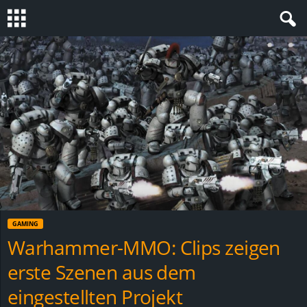
S
t
e
v
i
n
GAMING
h
Warhammer-MMO: Clips zeigen
erste Szenen aus dem
o
eingestellten Projekt
.