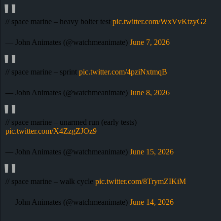
r
// space marine – heavy bolter test
pic.twitter.com/WxVvKtzyG2
B
— John Animates (@watchmeanimate)
June 7, 2026
l
o
// space marine – sprint
pic.twitter.com/4pziNxtmqB
g
— John Animates (@watchmeanimate)
June 8, 2026
!
// space marine – unarmed run (early tests)
pic.twitter.com/X4ZzgZJOz9
— John Animates (@watchmeanimate)
June 15, 2026
// space marine – walk cycle
pic.twitter.com/8TrymZIKiM
— John Animates (@watchmeanimate)
June 14, 2026