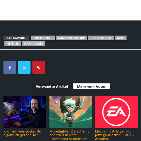
SCHLAGWORTE
EINSTELLUNG
GAMES WORKSHOP
HORUS HERESY
MMO
NETEASE
WARHAMMER
Verwandte Artikel
Mehr vom Autor
Krömer, was zockst Du
Moonlighter 2 erscheint
Electronic Arts gehört
eigentlich gerade so?
ebenfalls in dem
jetzt ganz offziell Saudi-
überfüllten September
Arabien