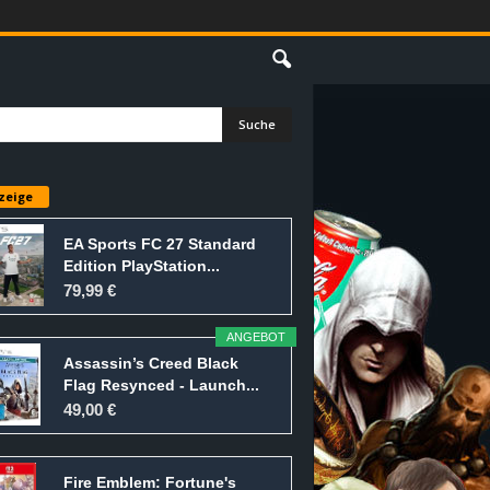
E
zeige
EA Sports FC 27 Standard
Edition PlayStation...
79,99 €
ANGEBOT
Assassin’s Creed Black
Flag Resynced - Launch...
49,00 €
Fire Emblem: Fortune's