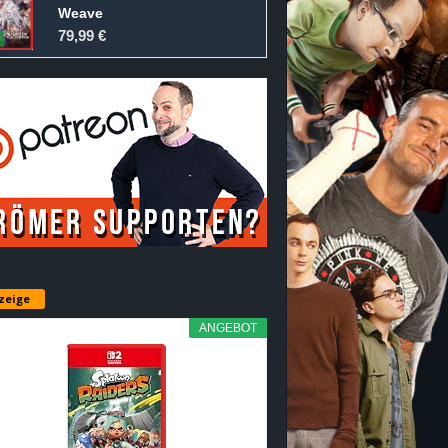
Weave
79,99 €
zeige
ANGEBOT