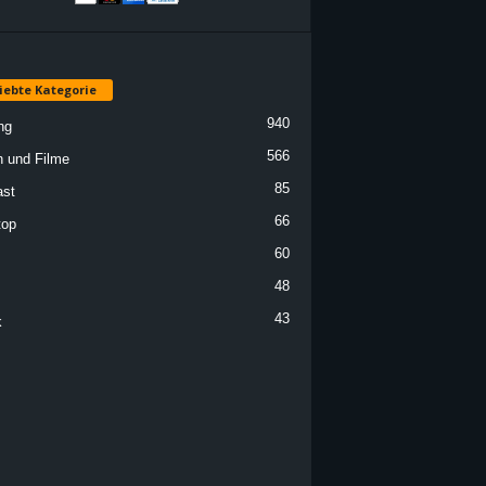
iebte Kategorie
940
ng
566
n und Filme
85
st
66
top
60
48
43
k