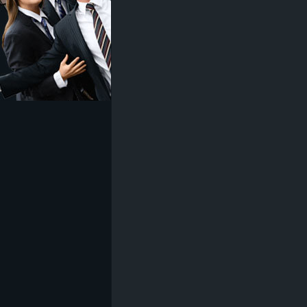
z
e
i
c
h
n
e
t
e
r