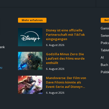
Mehr erfahren
Bel
Gami
Disney ist eine offizielle
Partnerschaft mit TikTok
Serie
eingegangen
Podca
6. August 2026
Denk
Table
Godzilla Minus Zero: Die
AI
Laufzeit des Films wurde
enthüllt
Buch
eu
6. August 2026
Politi
Mandoverse: Der Film von
Dave Filonis könnte als
Event-Serie auf Disney+...
6. August 2026