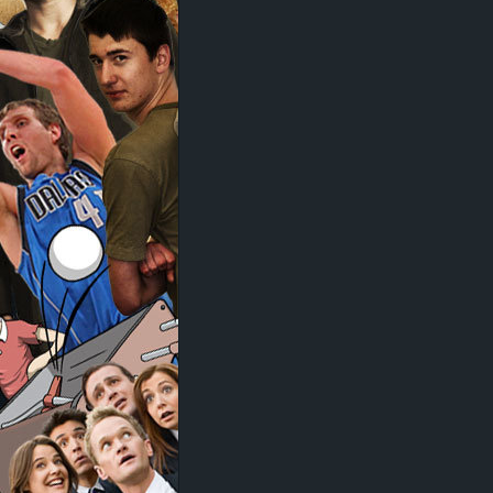
d
e
–
E
i
n
a
u
s
g
e