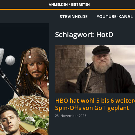
ANMELDEN / BEITRETEN
STEVINHO.DE
YOUTUBE-KANAL
S
t
Schlagwort: HotD
e
v
i
n
h
HBO hat wohl 5 bis 6 weiter
Spin-Offs von GoT geplant
o
23. November 2025
.